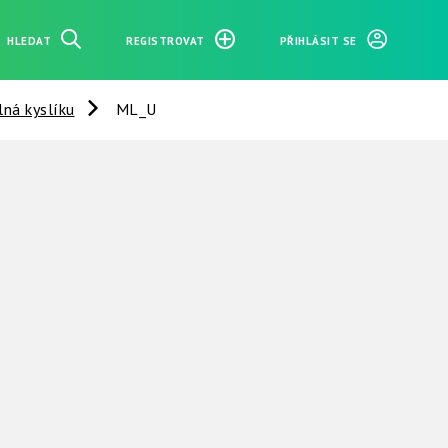
HLEDAT
REGISTROVAT
PŘIHLÁSIT SE
lná kyslíku
ML_U