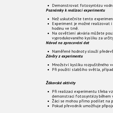
Demonstrovat fotosyntézu vodníc
Poznámky k realizaci experimentu
Než uskutečníte tento experiment
Experiment je možné realizovat i 
hodinu ve tmě.
Na osvětlení akvária můžete použ
vyprodukovaného kyslíku za určitý
Návod na zpracování dat
Naměřené hodnoty slouží předevší
Závěry z experimentu
Množství kyslíku rozpuštěného ve
Při použití slabšího světla, pří
Žákovské aktivity
Při realizaci experimentu třeba v
demonstraci fotosyntézy během v
Žáci se mohou přímo podílet na př
Pokud převodník umožňuje připojen