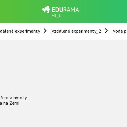
ML_U
dálené experimenty
Vzdálené experimenty_2
Voda p
áření a hmoty
ta na Zemi