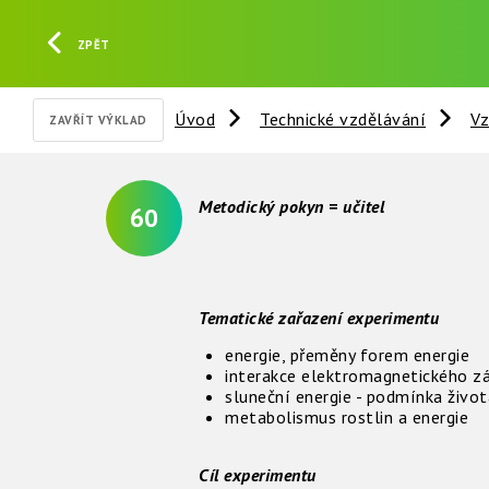
ZPĚT
Úvod
Technické vzdělávání
Vz
ZAVŘÍT VÝKLAD
Metodický pokyn = učitel
60
Tematické zařazení experimentu
energie, přeměny forem energie
interakce elektromagnetického z
sluneční energie - podmínka živo
metabolismus rostlin a energie
Cíl experimentu