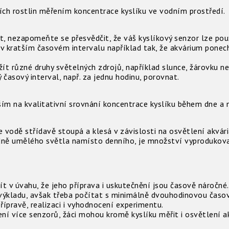
h rostlin měřením koncentrace kyslíku ve vodním prostředí.
, nezapomeňte se přesvědčit, že váš kyslíkový senzor lze pou
v kratším časovém intervalu například tak, že akvárium ponech
ít různé druhy světelných zdrojů, například slunce, žárovku n
 časový interval, např. za jednu hodinu, porovnat.
m na kvalitativní srovnání koncentrace kyslíku během dne a n
 vodě střídavě stoupá a klesá v závislosti na osvětlení akvár
padně umělého světla namísto denního, je množství vyprodukov
zít v úvahu, že jeho příprava i uskutečnění jsou časově náročné
ýkladu, avšak třeba počítat s minimálně dvouhodinovou časov
ípravě, realizaci i vyhodnocení experimentu.
í více senzorů, žáci mohou kromě kyslíku měřit i osvětlení ak