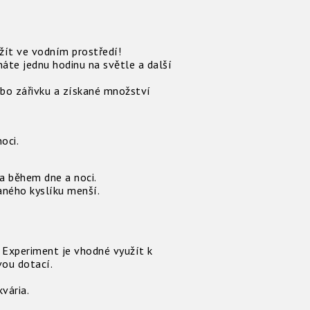
žít ve vodním prostředí!
áte jednu hodinu na světle a další
ebo zářivku a získané množství
oci.
ia během dne a noci.
aného kyslíku menší.
. Experiment je vhodné využít k
ou dotací.
vária.