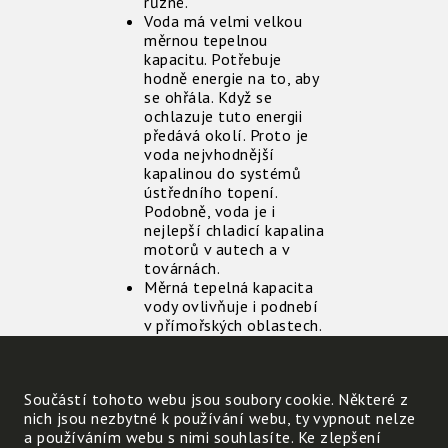
různé.
Voda má velmi velkou
měrnou tepelnou
kapacitu. Potřebuje
hodně energie na to, aby
se ohřála. Když se
ochlazuje tuto energii
předává okolí. Proto je
voda nejvhodnější
kapalinou do systémů
ústředního topení.
Podobně, voda je i
nejlepší chladicí kapalina
motorů v autech a v
továrnách.
Měrná tepelná kapacita
vody ovlivňuje i podnebí
v přímořských oblastech.
Moře totiž příjemně
vyrovnává klimatické
výkyvy. Protože voda v
Součástí tohoto webu jsou soubory cookie. Některé z
létě absorbuje teplo
nich jsou nezbytné k používání webu, ty vypnout nelze
pomaleji než pevnina a v
a používáním webu s nimi souhlasíte. Ke zlepšení
zimě ho pomaleji