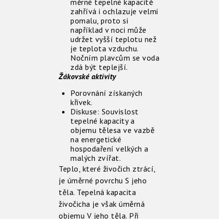
měrné tepelné kapacitě
zahřívá i ochlazuje velmi
pomalu, proto si
například v noci může
udržet vyšší teplotu než
je teplota vzduchu.
Nočním plavcům se voda
zdá být teplejší.
Žákovské aktivity
Porovnání získaných
křivek.
Diskuse: Souvislost
tepelné kapacity a
objemu tělesa ve vazbě
na energetické
hospodaření velkých a
malých zvířat.
Teplo, které živočich ztrácí,
je úměrné povrchu S jeho
těla. Tepelná kapacita
živočicha je však úměrná
objemu V jeho těla. Při