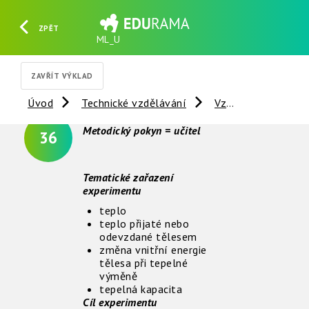
ZPĚT
ML_U
HLEDAT
REGISTROVAT
PŘIHLÁSIT SE
ZAVŘÍT VÝKLAD
Úvod
Technické vzdělávání
Vzdálené experimenty
Metodický pokyn = učitel
36
Tematické zařazení
experimentu
teplo
teplo přijaté nebo
odevzdané tělesem
změna vnitřní energie
tělesa při tepelné
výměně
tepelná kapacita
Cíl experimentu