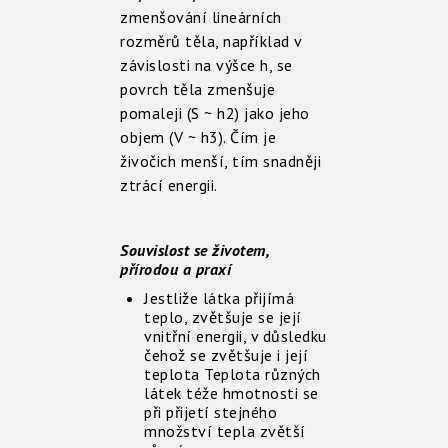
zmenšování lineárních
rozměrů těla, například v
závislosti na výšce h, se
povrch těla zmenšuje
pomaleji (S ~ h2) jako jeho
objem (V ~ h3). Čím je
živočich menší, tím snadněji
ztrácí energii.
Souvislost se životem,
přírodou a praxí
Jestliže látka přijímá
teplo, zvětšuje se její
vnitřní energii, v důsledku
čehož se zvětšuje i její
teplota Teplota různých
látek téže hmotnosti se
při přijetí stejného
množství tepla zvětší