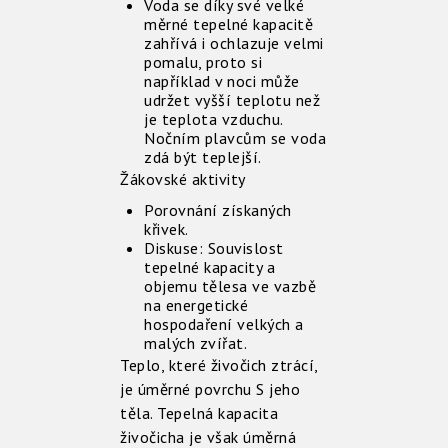
Voda se díky své velké
měrné tepelné kapacitě
zahřívá i ochlazuje velmi
pomalu, proto si
například v noci může
udržet vyšší teplotu než
je teplota vzduchu.
Nočním plavcům se voda
zdá být teplejší.
Žákovské aktivity
Porovnání získaných
křivek.
Diskuse: Souvislost
tepelné kapacity a
objemu tělesa ve vazbě
na energetické
hospodaření velkých a
malých zvířat.
Teplo, které živočich ztrácí,
je úměrné povrchu S jeho
těla. Tepelná kapacita
živočicha je však úměrná