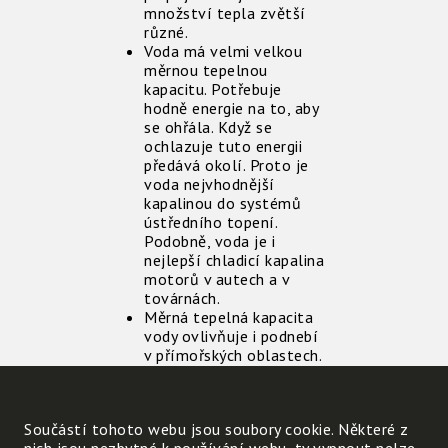
množství tepla zvětší
různé.
Voda má velmi velkou
měrnou tepelnou
kapacitu. Potřebuje
hodně energie na to, aby
se ohřála. Když se
ochlazuje tuto energii
předává okolí. Proto je
voda nejvhodnější
kapalinou do systémů
ústředního topení.
Podobně, voda je i
nejlepší chladicí kapalina
motorů v autech a v
továrnách.
Měrná tepelná kapacita
vody ovlivňuje i podnebí
v přímořských oblastech.
Moře totiž příjemně
vyrovnává klimatické
výkyvy. Protože voda v
Součástí tohoto webu jsou soubory cookie. Některé z
létě absorbuje teplo