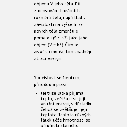
objemu V jeho těla. Při
zmenšování lineárních
rozměrů těla, například v
závislosti na výšce h, se
povrch těla zmenšuje
pomaleji (S ~ h2) jako jeho
objem (V ~ h3). Čím je
živočich menší, tím snadněji
ztrácí energii.
Souvislost se životem,
přírodou a praxí
Jestliže látka přijímá
teplo, zvětšuje se její
vnitřní energii, v důsledku
čehož se zvětšuje i její
teplota Teplota různých
látek téže hmotnosti se
při přijetí stejného