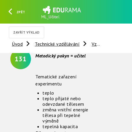
ZPĚT
ML_Učitel
HLEDAT
REGISTROVAT
PŘIHLÁSIT SE
ZAVŘÍT VÝKLAD
Úvod
Technické vzdělávání
Vzdálené experimenty
Metodický pokyn = učitel
131
Tematické zařazení
experimentu
teplo
teplo přijaté nebo
odevzdané tělesem
změna vnitřní energie
tělesa při tepelné
výměně
tepelná kapacita