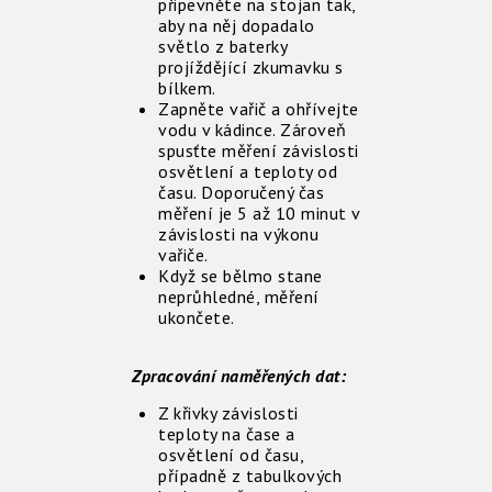
připevněte na stojan tak,
aby na něj dopadalo
světlo z baterky
projíždějící zkumavku s
bílkem.
Zapněte vařič a ohřívejte
vodu v kádince. Zároveň
spusťte měření závislosti
osvětlení a teploty od
času. Doporučený čas
měření je 5 až 10 minut v
závislosti na výkonu
vařiče.
Když se bělmo stane
neprůhledné, měření
ukončete.
Zpracování naměřených dat:
Z křivky závislosti
teploty na čase a
osvětlení od času,
případně z tabulkových