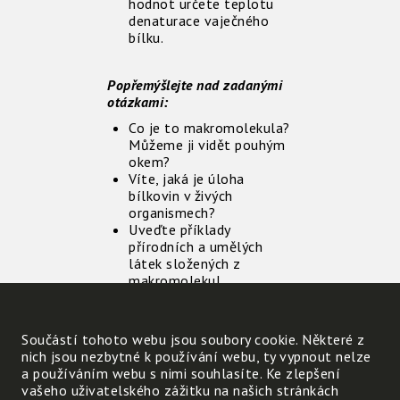
hodnot určete teplotu
denaturace vaječného
bílku.
Popřemýšlejte nad zadanými
otázkami:
Co je to makromolekula?
Můžeme ji vidět pouhým
okem?
Víte, jaká je úloha
bílkovin v živých
organismech?
Uveďte příklady
přírodních a umělých
látek složených z
makromolekul.
Co se stane, pokud se
polijeme vroucí vodou
nebo čajem?
Součástí tohoto webu jsou soubory cookie. Některé z
nich jsou nezbytné k používání webu, ty vypnout nelze
a používáním webu s nimi souhlasíte. Ke zlepšení
Náměty na další aktivity:
vašeho uživatelského zážitku na našich stránkách