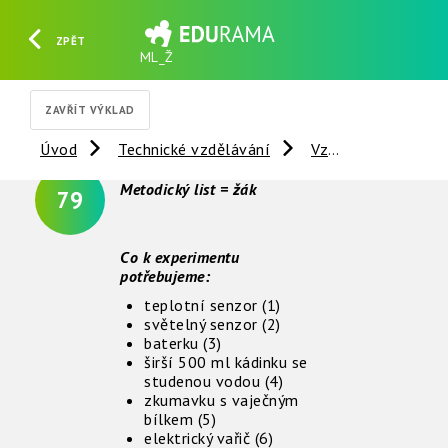
ZPĚT
ML_Ž
HLEDAT
REGISTROVAT
PŘIHLÁSIT SE
ZAVŘÍT VÝKLAD
Úvod
Technické vzdělávání
Vzdálené experimenty
Metodický list = žák
79
Co k experimentu
potřebujeme:
teplotní senzor (1)
světelný senzor (2)
baterku (3)
širší 500 ml kádinku se
studenou vodou (4)
zkumavku s vaječným
bílkem (5)
elektrický vařič (6)