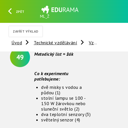
ZPĚT
ML_Ž
HLEDAT
REGISTROVAT
PŘIHLÁSIT SE
ZAVŘÍT VÝKLAD
Úvod
Technické vzdělávání
Vzdálené experimenty
Metodický list = žák
49
Co k experimentu
potřebujeme:
dvě misky s vodou a
půdou (1)
stolní lampu se 100 -
150 W žárovkou nebo
sluneční světlo (2)
dva teplotní senzory (3)
světelný senzor (4)