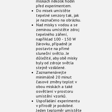
miskách několik hodin
před experimentem.
Do misek umístěte
tepelné senzory tak, jak
je naznačeno na obrázku.
Nad misky s vodou a se
zeminou umístěte zdroj
tepelného záření,
například 100 - 150 W
žárovku, případně je
postavte na přímé
sluneční světlo. Je
důležité, aby obě misky
byly od zdroje světla
stejně vzdálené.
Zaznamenávejte
minimálně 20 minut
časové změny teplot v
obou miskách a také
osvětlení v prostoru
umístění vzorků.
Uspořádání experimentu
v přírodě je podobné.
Jeden teploměr umístěte