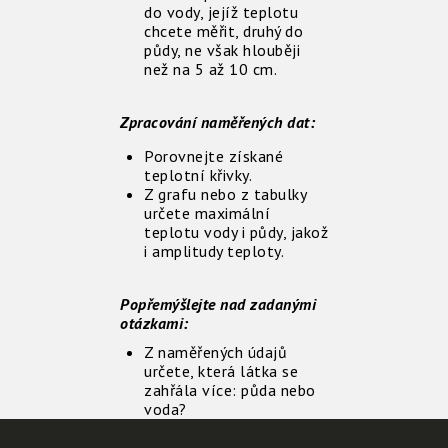
do vody, jejíž teplotu
chcete měřit, druhý do
půdy, ne však hlouběji
než na 5 až 10 cm.
Zpracování naměřených dat:
Porovnejte získané
teplotní křivky.
Z grafu nebo z tabulky
určete maximální
teplotu vody i půdy, jakož
i amplitudy teploty.
Popřemýšlejte nad zadanými
otázkami:
Z naměřených údajů
určete, která látka se
zahřála více: půda nebo
voda?
Věděli byste určit, která
látka - voda nebo půda