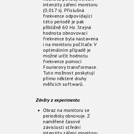
intenzity záření monitoru
(0,017 s). Příslušná
frekvence odpovídající
této periodě je pak
přibližně 60 Hz. Stejná
hodnota obnovovací
frekvence byla nastavena
i na monitoru počítače. V
optimálním případě je
možné určit hodnotu
frekvence pomocí
Fourierovy transformace.
Tuto možnost poskytují
přímo některé druhy
měřicích softwarů.
Závěry z experimentu
Obraz na monitoru se
periodicky obnovuje. Z
naměřené časové
závislosti střední
intenzity záření monitoru