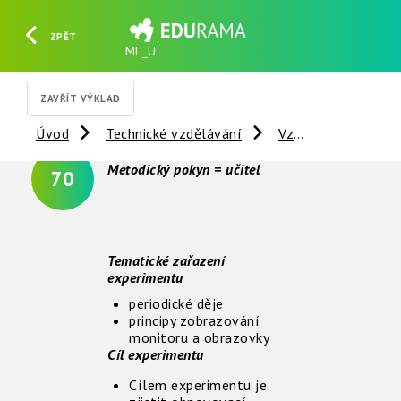
ZPĚT
ML_U
HLEDAT
REGISTROVAT
PŘIHLÁSIT SE
ZAVŘÍT VÝKLAD
Úvod
Technické vzdělávání
Vzdálené experimenty
Metodický pokyn = učitel
70
Tematické zařazení
experimentu
periodické děje
principy zobrazování
monitoru a obrazovky
Cíl experimentu
Cílem experimentu je