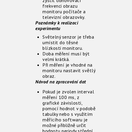
zjistit obnovovací
frekvenci obrazu
monitoru počítače a
televizní obrazovky.
Poznámky k realizaci
experimentu
Světelný senzor je třeba
umístit do těsné
blízkosti monitoru.
Doba měření musí být
velmi krátká.
Při měření je vhodné na
monitoru nastavit světlý
obraz.
Návod na zpracování dat
Pokud je zvolen interval
měření 100 ms, z
grafické závislosti,
pomocí hodnot v podobě
tabulky nebo s využitím
měřícího softwaru je
možné přibližně určit
hodnotu periody střední