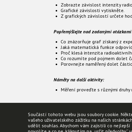
Zobrazte závislost intenzity radi
Grafické závislosti vytiskněte.
Z grafických závislostí určete ho
Popřemýšlejte nad zadanými otázkami
Co znázorňuje graf získaný z exp
Jaká matematická funkce odpovídá
Proč klesá intenzita radioaktivní
Co rozumíte pod pojmem dolet čá
Porovnejte naměřený dolet částic
Náměty na další aktivity:
Měření proveďte s různými druhy r
Úkoly:
Součástí tohoto webu jsou soubory cookie. Někte
Jakým způsobem je možné zastavi
vašeho uživatelského zážitku na našich stránkác
Radium (A = 226, Z = 88) se emit
udělit souhlas. Abychom vám zajistili co nejlepší
Jak se mění nukleonové a protono
povolíte a co ne, kliknutím na „určit předvolby“