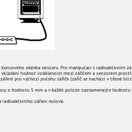
i koncového okénka senzoru. Pro manipulaci s radioaktivním zá
 vkládání hodnot vzdálenosti mezi zářičem a senzorem prostř
záření pro výchozí polohu zářiče (zářič se nachází v těsné bl
zoru o hodnotu 5 mm a v každé poloze zaznamenejte hodnotu in
a radioaktivního záření nulová.