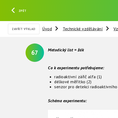
ZPĚT
Úvod
Technické vzdělávání
Vz
ZAVŘÍT VÝKLAD
Metodický list = žák
67
Co k experimentu potřebujeme:
radioaktivní zářič alfa (1)
délkové měřítko (2)
senzor pro detekci radioaktivního 
Schéma experimentu: