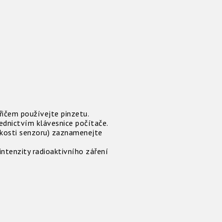
řičem používejte pinzetu.
ednictvím klávesnice počítače.
ízkosti senzoru) zaznamenejte
tenzity radioaktivního záření