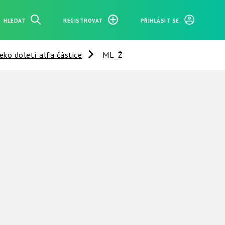
HLEDAT
REGISTROVAT
PŘIHLÁSIT SE
eko doletí alfa částice
ML_Ž