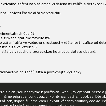
oaktivního záření na vzájemné vzdálenosti zářiče a detektoru 
dnotu doletu částic alfa ve vzduchu.
:
erimentálních údajů?
 získané grafické závislosti?
ho záření alfa ve vzduchu s rostoucí vzdáleností zářiče od det
stic alfa ve vzduchu?
 alfa ve vzduchu s teoretickou hodnotou doletu obecně.
adioaktivních zářičů alfa a porovnejte výsledky.
ré z nich jsou nezbytné k používání webu, ty vypnout nelze a 
t záření alfa?
h máme připravenou k použití kombinaci dalších cookies. Dle a
ováním částice alfa přemění na radon.
 zážitek, doporučujeme vám Povolit všechny soubory cookie. Poku
vé číslo vzniklého prvku při přeměně alfa?
 upravíte konkrétní nastavení souborů cookie.