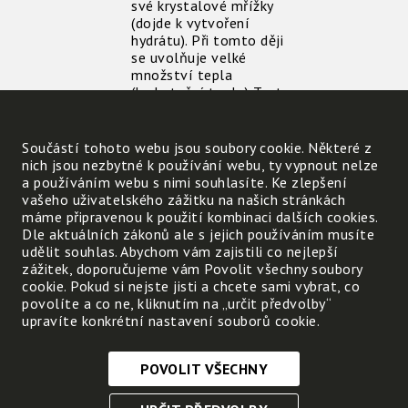
své krystalové mřížky
(dojde k vytvoření
hydrátu). Při tomto ději
se uvolňuje velké
množství tepla
(hydratační teplo) Tento
děj je exotermická
reakce. Následné
rozpouštění hydrátu ve
Součástí tohoto webu jsou soubory cookie. Některé z
vodě je endotermní děj .
nich jsou nezbytné k používání webu, ty vypnout nelze
Původní hydratační
a používáním webu s nimi souhlasíte. Ke zlepšení
teplo je tak velké, že má
vašeho uživatelského zážitku na našich stránkách
reakce celkově
máme připravenou k použití kombinaci dalších cookies.
exotermní charakter.
Dle aktuálních zákonů ale s jejich používáním musíte
Soli, které hydráty
udělit souhlas. Abychom vám zajistili co nejlepší
netvoří, jsou příkladem
zážitek, doporučujeme vám Povolit všechny soubory
endotermních reakcí.
cookie. Pokud si nejste jisti a chcete sami vybrat, co
povolíte a co ne, kliknutím na „určit předvolby“
upravíte konkrétní nastavení souborů cookie.
Souvislost se životem,
přírodou a praxí
POVOLIT VŠECHNY
Nezbytně nutné cookies