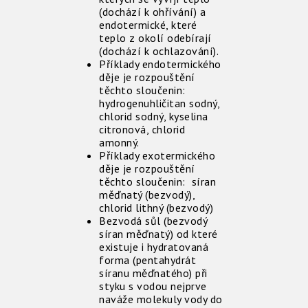
(dochází k ohřívání) a
endotermické, které
teplo z okolí odebírají
(dochází k ochlazování).
Příklady endotermického
děje je rozpouštění
těchto sloučenin:
hydrogenuhličitan sodný,
chlorid sodný, kyselina
citronová, chlorid
amonný.
Příklady exotermického
děje je rozpouštění
těchto sloučenin: síran
měďnatý (bezvodý),
chlorid lithný (bezvodý)
Bezvodá sůl (bezvodý
síran měďnatý) od které
existuje i hydratovaná
forma (pentahydrát
síranu měďnatého) při
styku s vodou nejprve
naváže molekuly vody do