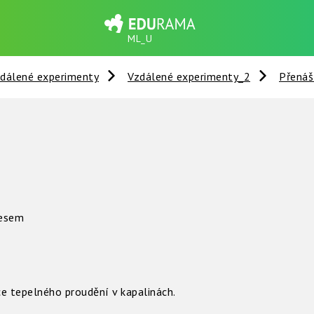
ML_U
dálené experimenty
Vzdálené experimenty_2
Přenáš
lesem
e tepelného proudění v kapalinách.