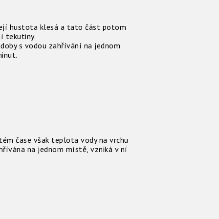
ejí hustota klesá a tato část potom
í tekutiny.
ádoby s vodou zahřívání na jednom
inut.
itém čase však teplota vody na vrchu
hřívána na jednom místě, vzniká v ní