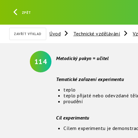
ZPĚT
Úvod
Technické vzdělávání
Vz
ZAVŘÍT VÝKLAD
Metodický pokyn = učitel
114
Tematické zařazení experimentu
teplo
teplo přijaté nebo odevzdané tě
proudění
Cíl experimentu
Cílem experimentu je demonstrac