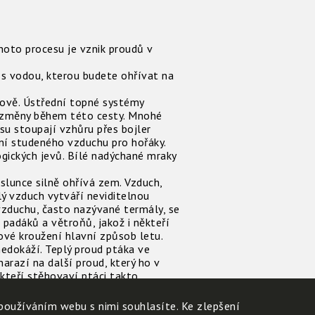
hoto procesu je vznik proudů v
 s vodou, kterou budete ohřívat na
dově. Ústřední topné systémy
í změny během této cesty. Mnohé
su stoupají vzhůru přes bojler
ní studeného vzduchu pro hořáky.
ogických jevů. Bílé nadýchané mraky
slunce silně ohřívá zem. Vzduch,
lý vzduch vytváří neviditelnou
vzduchu, často nazývané termály, se
 padáků a větroňů, jakož i někteří
kové kroužení hlavní způsob letu.
nedokáží. Teplý proud ptáka ve
razí na další proud, který ho v
teří stěhovaví ptáci takto
vodními plochami a v noci. Až na
používáním webu s nimi souhlasíte. Ke zlepšení