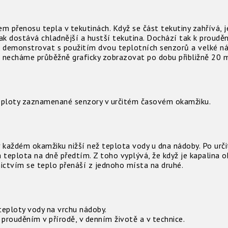
 přenosu tepla v tekutinách. Když se část tekutiny zahřívá, j
ak dostává chladnější a hustší tekutina. Dochází tak k prouděn
e demonstrovat s použitím dvou teplotních senzorů a velké n
necháme průběžně graficky zobrazovat po dobu přibližně 20 m
teploty zaznamenané senzory v určitém časovém okamžiku.
v každém okamžiku nižší než teplota vody u dna nádoby. Po urč
 teplota na dně předtím. Z toho vyplývá, že když je kapalina o
nictvím se teplo přenáší z jednoho místa na druhé.
teploty vody na vrchu nádoby.
prouděním v přírodě, v denním životě a v technice.