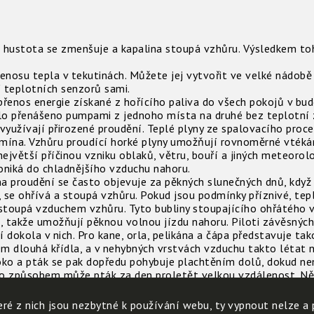
jí hustota se zmenšuje a kapalina stoupá vzhůru. Výsledkem to
nosu tepla v tekutinách. Můžete jej vytvořit ve velké nádobě
teplotních senzorů sami.
přenos energie získané z hořícího paliva do všech pokojů v bu
teplo přenášeno pumpami z jednoho místa na druhé bez teplotn
yužívají přirozené proudění. Teplé plyny ze spalovacího proce
mína. Vzhůru proudící horké plyny umožňují rovnoměrné vtéká
jvětší příčinou vzniku oblaků, větru, bouří a jiných meteorol
roniká do chladnějšího vzduchu nahoru.
a proudění se často objevuje za pěkných slunečných dnů, když 
, se ohřívá a stoupá vzhůru. Pokud jsou podmínky příznivé, tep
a stoupá vzduchem vzhůru. Tyto bubliny stoupajícího ohřátého 
, takže umožňují pěknou volnou jízdu nahoru. Piloti závěsných
í dokola v nich. Pro kane, orla, pelikána a čápa představuje ta
em dlouhá křídla, a v nehybných vrstvách vzduchu takto létat 
ko a pták se pak dopředu pohybuje plachtěním dolů, dokud nena
to způsobem může pták za den proletět velkou vzdálenost. Něk
metrů daleko. Teplé proudy se obvykle nevyskytují nad většími 
yhýbají přeletem přes moře a nelétají ani v noci.
ré z nich jsou nezbytné k používání webu, ty vypnout nelze a 