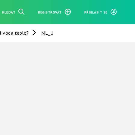
HLEDAT
REGISTROVAT
PŘIHLÁSIT SE
í voda teplo?
ML_U