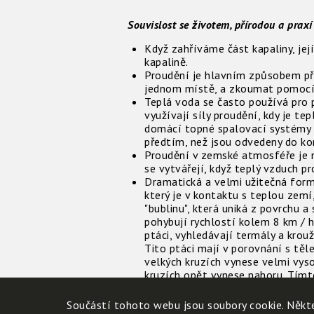
Souvislost se životem, přírodou a praxí
Když zahříváme část kapaliny, je
kapalině.
Proudění je hlavním způsobem pře
jednom místě, a zkoumat pomocí 
Teplá voda se často používá pro 
využívají síly proudění, kdy je 
domácí topné spalovací systémy v
předtím, než jsou odvedeny do ko
Proudění v zemské atmosféře je ne
se vytvářejí, když teplý vzduch p
Dramatická a velmi užitečná form
který je v kontaktu s teplou zemí
"bublinu", která uniká z povrchu 
pohybují rychlostí kolem 8 km / h
ptáci, vyhledávají termály a krouž
Tito ptáci mají v porovnání s těl
velkých kruzích vynese velmi vyso
kruzích opět vynese nahoru. Tím
postupně doplachtí až tisíce kilo
výjimky se proto plachtící ptáci v
Součástí tohoto webu jsou soubory cookie. Někte