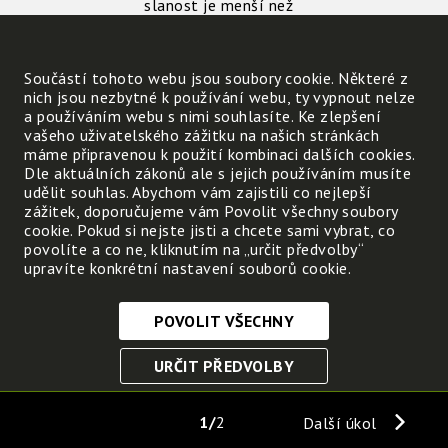
slanost je menší než
slanost původní vody.
Otázky a úkoly:
Součástí tohoto webu jsou soubory cookie. Některé z
nich jsou nezbytné k používání webu, ty vypnout nelze
Vysvětlete, který oceán
a používáním webu s nimi souhlasíte. Ke zlepšení
má slanější vodu:
vašeho uživatelského zážitku na našich stránkách
Atlantický nebo Severní
máme připravenou k použití kombinaci dalších cookies.
ledový?
Dle aktuálních zákonů ale s jejich používáním musíte
Zjistěte, které
udělit souhlas. Abychom vám zajistili co nejlepší
živočichové dokáží přežít
zážitek, doporučujeme vám Povolit všechny soubory
v extrémně chladné slané
cookie. Pokud si nejste jisti a chcete sami vybrat, co
vodě a jaké mechanismy
povolíte a co ne, kliknutím na „určit předvolby“
jim to umožňují.
upravíte konkrétní nastavení souborů cookie.
Vyhledejte informace o
způsobech průmyslového
získávání soli z mořské
POVOLIT VŠECHNY
vody.
Nezbytně nutné cookies
URČIT PŘEDVOLBY
Tyto soubory cookie jsou nezbytné, abyste se mohli
pohybovat po webových stránkách a využívat jejich
ULOŽIT NEZBYTNÉ
funkce. Bez těchto cookies by webové stránky
1
2
Další úkol
nefungovali, proto je nelze vypnout.