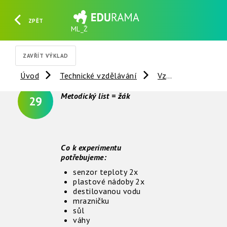
ZPĚT
ML_Ž
HLEDAT
REGISTROVAT
PŘIHLÁSIT SE
ZAVŘÍT VÝKLAD
Úvod
Technické vzdělávání
Vzdálené experimenty
Metodický list = žák
29
Co k experimentu
potřebujeme:
senzor teploty 2x
plastové nádoby 2x
destilovanou vodu
mrazničku
sůl
váhy