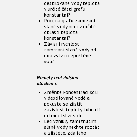
destilované vody teplota
v určité části grafu
konstantní?
Proč na grafu zamrzání
slané vody není v určité
oblasti teplota
konstantní?
Závisí i rychlost
zamrzání slané vody od
množství rozpuštěné
soli?
Náměty nad dalšími
otázkami:
Změňte koncentraci soli
v destilované vodě a
pokuste se zjistit
závislost teploty tuhnutí
od množství soli.
Led vzniklý zamrznutím
slané vody nechte roztát
a zjistěte, zda jeho