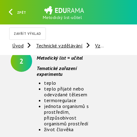
ZPĚT
Metodický list-učitel
HLEDAT
REGISTROVAT
PŘIHLÁSIT SE
ZAVŘÍT VÝKLAD
Úvod
Technické vzdělávání
Vzdálené experimenty
Metodický list = učitel
2
Tematické zařazení
experimentu
teplo
teplo přijaté nebo
odevzdané tělesem
termoregulace
jednota organismů s
prostředím,
přizpůsobivost
organismů prostředí
život člověka