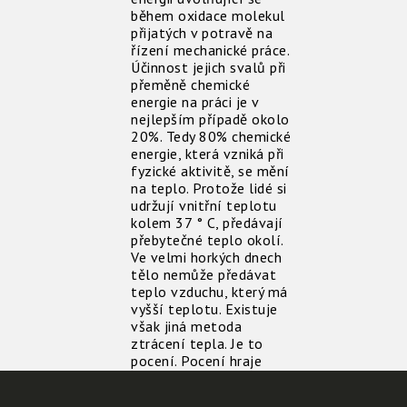
během oxidace molekul
přijatých v potravě na
řízení mechanické práce.
Účinnost jejich svalů při
přeměně chemické
energie na práci je v
nejlepším případě okolo
20%. Tedy 80% chemické
energie, která vzniká při
fyzické aktivitě, se mění
na teplo. Protože lidé si
udržují vnitřní teplotu
kolem 37 ° C, předávají
přebytečné teplo okolí.
Ve velmi horkých dnech
tělo nemůže předávat
teplo vzduchu, který má
vyšší teplotu. Existuje
však jiná metoda
ztrácení tepla. Je to
pocení. Pocení hraje
klíčovou roli v přenosu
tepla ven z těla v době