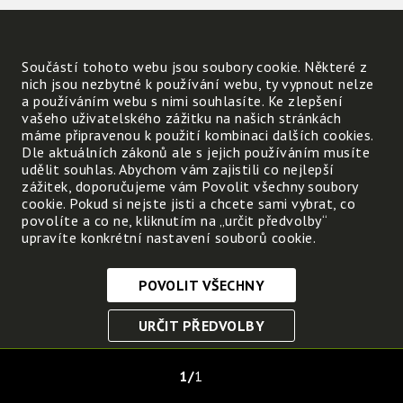
Součástí tohoto webu jsou soubory cookie. Některé z
nich jsou nezbytné k používání webu, ty vypnout nelze
a používáním webu s nimi souhlasíte. Ke zlepšení
vašeho uživatelského zážitku na našich stránkách
máme připravenou k použití kombinaci dalších cookies.
Dle aktuálních zákonů ale s jejich používáním musíte
udělit souhlas. Abychom vám zajistili co nejlepší
zážitek, doporučujeme vám Povolit všechny soubory
cookie. Pokud si nejste jisti a chcete sami vybrat, co
povolíte a co ne, kliknutím na „určit předvolby“
upravíte konkrétní nastavení souborů cookie.
POVOLIT VŠECHNY
Nezbytně nutné cookies
URČIT PŘEDVOLBY
Tyto soubory cookie jsou nezbytné, abyste se mohli
pohybovat po webových stránkách a využívat jejich
ULOŽIT NEZBYTNÉ
funkce. Bez těchto cookies by webové stránky
1
1
nefungovali, proto je nelze vypnout.