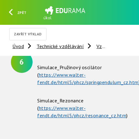
ZPĚT
úkol
HLEDAT
REGISTROVAT
PŘIHLÁSIT SE
ZAVŘÍT VÝKLAD
Úvod
Technické vzdělávání
Vzdálené experimenty
6
Simulace_Pružinový oscilátor
(
https://www.walter-
fendt.de/html5/phcz/springpendulum_cz.htm
Simulace_Rezonance
(
https://www.walter-
fendt.de/html5/phcz/resonance_cz.htm
)