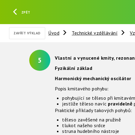
ZPĚT
Úvod
Technické vzdělávání
Vz
ZAVŘÍT VÝKLAD
Vlastní a vynucené kmity, rezona
5
Fyzikální základ
Harmonický mechanický oscilátor
Popis kmitavého pohybu:
pohybující se těleso při kmitavé
jestliže těleso navíc
pravidelně
p
Praktické příklady takových pohybů:
těleso zavěšené na pružině
tlukot našeho srdce
struna hudebního nástroje