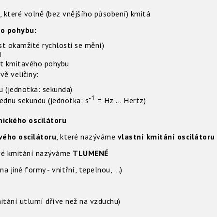
, které volně (bez vnějšího působení) kmitá
ho pohybu:
st okamžité rychlosti se mění)
í
ást kmitavého pohybu
vě veličiny:
 (jednotka: sekunda)
-1
ednu sekundu (jednotka: s
= Hz ... Hertz)
ického oscilátoru
vého oscilátoru
, které nazýváme
vlastní kmitání oscilátoru
vé kmitání nazýváme
TLUMENÉ
 jiné formy - vnitřní, tepelnou, ...)
itání utlumí dříve než na vzduchu)