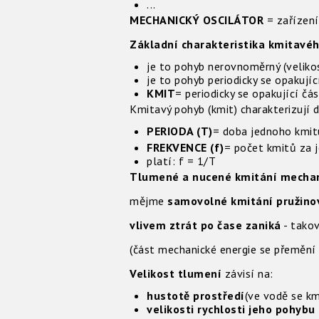
...
MECHANICKÝ OSCILÁTOR
= zařízení
Základní charakteristika kmitavé
je to pohyb nerovnoměrný (veliko
je to pohyb periodicky se opakujíc
KMIT
= periodicky se opakující č
Kmitavý pohyb (kmit) charakterizují d
PERIODA (T)
= doba jednoho kmitu
FREKVENCE (f)
= počet kmitů za j
platí: f = 1/T
Tlumené a nucené kmitání mechan
mějme
samovolné kmitání pružino
vlivem ztrát po čase zaniká
- tako
(část mechanické energie se přemění na
Velikost tlumení
závisí na:
hustotě prostředí
(ve vodě se km
velikosti rychlosti jeho pohybu