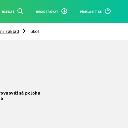
HLEDAT
REGISTROVAT
PŘIHLÁSIT SE
lní základ
úkol
rovnovážná poloha
yb