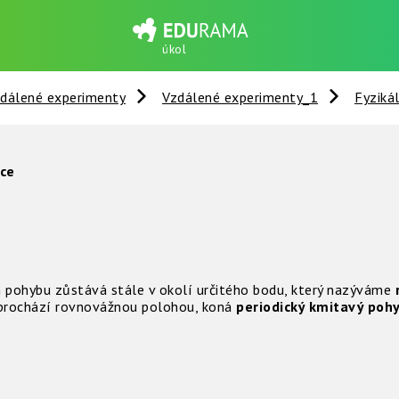
úkol
dálené experimenty
Vzdálené experimenty_1
Fyziká
nce
m pohybu zůstává stále v okolí určitého bodu, který nazýváme
rochází rovnovážnou polohou, koná
periodický kmitavý poh