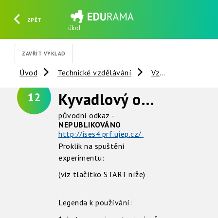
ZPĚT
úkol
HLEDAT
REGISTROVAT
PŘIHLÁSIT SE
ZAVŘÍT VÝKLAD
Úvod
Technické vzdělávání
Vzdálené experimenty
Kyvadlový oscilátor
12
původní odkaz -
NEPUBLIKOVÁNO
http://ises4.prf.ujep.cz/
Proklik na spuštění
experimentu:
(viz tlačítko START níže)
Legenda k používání: