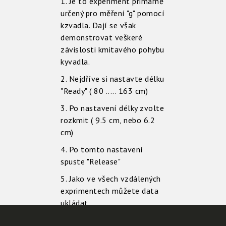
1. Je to experiment primárně
určený pro měření "g" pomocí
kzvadla. Dají se však
demonstrovat veškeré
závislosti kmitavého pohybu
kyvadla.
2. Nejdříve si nastavte délku
"Ready" ( 80 ..... 163 cm)
3. Po nastavení délky zvolte
rozkmit ( 9.5 cm, nebo 6.2
cm)
4. Po tomto nastavení
spuste "Release"
5. Jako ve všech vzdálených
exprimentech můžete data
ukládat.
6. Je zde demonstrován