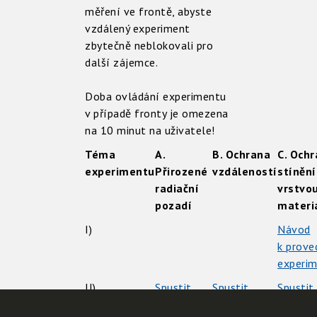
měření ve frontě, abyste
vzdálený experiment
zbytečně neblokovali pro
další zájemce.
Doba ovládání experimentu
v případě fronty je omezena
na 10 minut na uživatele!
Téma
A.
B. Ochrana
C. Och
experimentu
Přirozené
vzdáleností
stíněn
radiační
vrstvo
pozadí
materi
I)
Návod
k prove
experi
II)
Spustit
Spustit
Spustit
experiment
experiment
experi