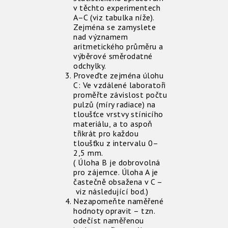
v těchto experimentech
A–C (viz tabulka níže).
Zejména se zamyslete
nad významem
aritmetického průměru a
výběrové směrodatné
odchylky.
Proveďte zejména úlohu
C: Ve vzdálené laboratoři
proměřte závislost počtu
pulzů (míry radiace) na
tloušťce vrstvy stínicího
materiálu, a to aspoň
třikrát pro každou
tloušťku z intervalu 0–
2,5 mm.
( Úloha B je dobrovolná
pro zájemce. Úloha A je
častečně obsažena v C –
viz následující bod.)
Nezapomeňte naměřené
hodnoty opravit – tzn.
odečíst naměřenou