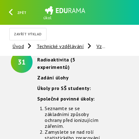
ZPĚT
úkol
HLEDAT
REGISTROVAT
PŘIHLÁSIT SE
ZAVŘÍT VÝKLAD
Úvod
Technické vzdělávání
Vzdálené experimenty
Radioaktivita (5
31
experimentů)
Zadání úlohy
Úkoly pro SŠ studenty:
Společné povinné úkoly:
Seznamte se se
základními způsoby
ochrany před ionizujícím
zářením.
Zamyslete se nad rolí
statistického zpracování