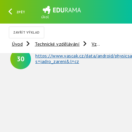
ZPĚT
úkol
HLEDAT
REGISTROVAT
PŘIHLÁSIT SE
ZAVŘÍT VÝKLAD
Úvod
Technické vzdělávání
Vzdálené experimenty
https://www.vascak.cz/data/android/physics
30
s=jadro_zareni&l=cz