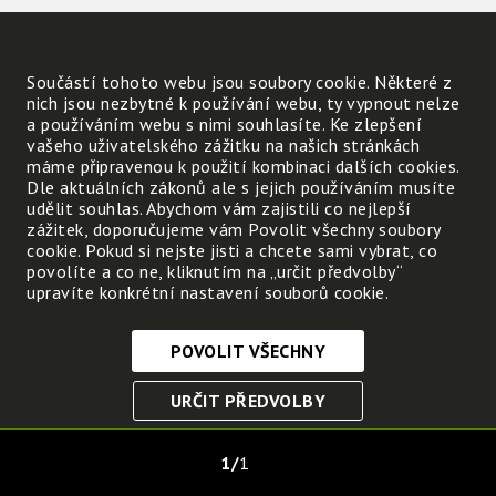
Součástí tohoto webu jsou soubory cookie. Některé z
nich jsou nezbytné k používání webu, ty vypnout nelze
a používáním webu s nimi souhlasíte. Ke zlepšení
vašeho uživatelského zážitku na našich stránkách
máme připravenou k použití kombinaci dalších cookies.
Dle aktuálních zákonů ale s jejich používáním musíte
udělit souhlas. Abychom vám zajistili co nejlepší
zážitek, doporučujeme vám Povolit všechny soubory
cookie. Pokud si nejste jisti a chcete sami vybrat, co
povolíte a co ne, kliknutím na „určit předvolby“
upravíte konkrétní nastavení souborů cookie.
POVOLIT VŠECHNY
Nezbytně nutné cookies
URČIT PŘEDVOLBY
Tyto soubory cookie jsou nezbytné, abyste se mohli
pohybovat po webových stránkách a využívat jejich
ULOŽIT NEZBYTNÉ
funkce. Bez těchto cookies by webové stránky
1
1
nefungovali, proto je nelze vypnout.