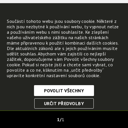
Součástí tohoto webu jsou soubory cookie. Některé z
nich jsou nezbytné k používání webu, ty vypnout nelze
a používáním webu s nimi souhlasíte. Ke zlepšení
vašeho uživatelského zážitku na našich stránkách
máme připravenou k použití kombinaci dalších cookies.
Dle aktuálních zákonů ale s jejich používáním musíte
udělit souhlas. Abychom vám zajistili co nejlepší
zážitek, doporučujeme vám Povolit všechny soubory
cookie. Pokud si nejste jisti a chcete sami vybrat, co
povolíte a co ne, kliknutím na „určit předvolby“
upravíte konkrétní nastavení souborů cookie.
POVOLIT VŠECHNY
Nezbytně nutné cookies
URČIT PŘEDVOLBY
Tyto soubory cookie jsou nezbytné, abyste se mohli
pohybovat po webových stránkách a využívat jejich
ULOŽIT NEZBYTNÉ
funkce. Bez těchto cookies by webové stránky
1
1
nefungovali, proto je nelze vypnout.