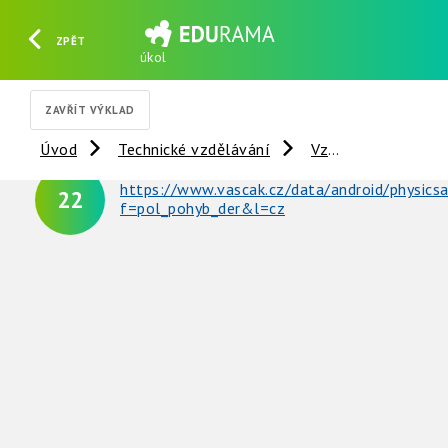
ZPĚT
úkol
HLEDAT
REGISTROVAT
PŘIHLÁSIT SE
ZAVŘÍT VÝKLAD
Úvod
Technické vzdělávání
Vzdálené experimenty
https://www.vascak.cz/data/android/physics
22
f=pol_pohyb_der&l=cz