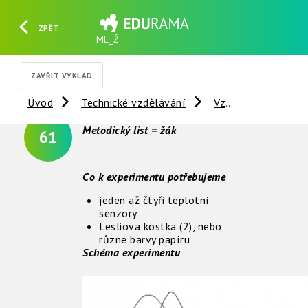
ZPĚT
ML_Ž
HLEDAT
REGISTROVAT
PŘIHLÁSIT SE
ZAVŘÍT VÝKLAD
Úvod
Technické vzdělávání
Vzdálené experimenty
Metodický list = žák
61
Co k experimentu potřebujeme
jeden až čtyři teplotní
senzory
Lesliova kostka (2), nebo
různé barvy papíru
Schéma experimentu