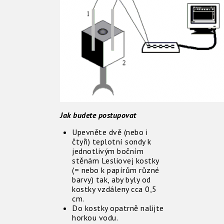
Jak budete postupovat
Upevněte dvě (nebo i
čtyři) teplotní sondy k
jednotlivým bočním
stěnám Lesliovej kostky
(= nebo k papírům různé
barvy) tak, aby byly od
kostky vzdáleny cca 0,5
cm.
Do kostky opatrně nalijte
horkou vodu.