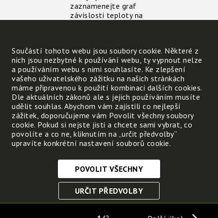
zaznamenejte graf
závislosti teploty na
čase. Abyste mohli
získané grafy porovnat,
ujistěte se, že počáteční
Součástí tohoto webu jsou soubory cookie. Některé z
teploty jsou ve všech
nich jsou nezbytné k používání webu, ty vypnout nelze
případech podobné a
a používáním webu s nimi souhlasíte. Ke zlepšení
teplotní změny
vašeho uživatelského zážitku na našich stránkách
zaznamenávejte stejně
máme připravenou k použití kombinaci dalších cookies.
dlouhý čas, např. 15 - 20
Dle aktuálních zákonů ale s jejich používáním musíte
minut.
udělit souhlas. Abychom vám zajistili co nejlepší
zážitek, doporučujeme vám Povolit všechny soubory
Úkoly:
cookie. Pokud si nejste jisti a chcete sami vybrat, co
povolíte a co ne, kliknutím na „určit předvolby“
Předpokládejte, že máte
upravíte konkrétní nastavení souborů cookie.
dva stejné hrníčky, jedn z
nich je bílý, druhý černý.
Ve které šálku se čaj
POVOLIT VŠECHNY
rychleji ochladí?
Nezbytně nutné cookies
URČIT PŘEDVOLBY
Tyto soubory cookie jsou nezbytné, abyste se mohli
pohybovat po webových stránkách a využívat jejich
ULOŽIT NEZBYTNÉ
funkce. Bez těchto cookies by webové stránky