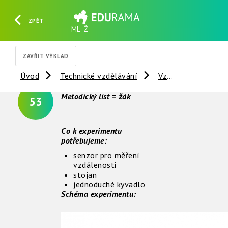
ZPĚT
ML_Ž
HLEDAT
REGISTROVAT
PŘIHLÁSIT SE
ZAVŘÍT VÝKLAD
Úvod
Technické vzdělávání
Vzdálené experimenty
Metodický list = žák
53
Co k experimentu
potřebujeme:
senzor pro měření
vzdálenosti
stojan
jednoduché kyvadlo
Schéma experimentu: