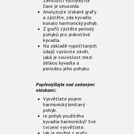
závislosti výchylky na
čase je sinusoida.
Analyzujte získané grafy
a zjistěte, zda kyvadlo
konalo harmonický pohyb.
Z grafů zjistěte periody
pohybů pro jednotlivé
kyvadla.
Na základě vypočítaných
údajů vyslovte závěr,
jaká je souvislost mezi
délkou kyvadla a
periodou jeho pohybu.
Popřemýšlejte nad zadanými
otázkami:
Vysvětlete pojem
harmonický kmitavý
pohyb.
Je pohyb použitého
kyvadla harmonický? Své
tvrzení vysvětlete.
Jak je možné z grafu