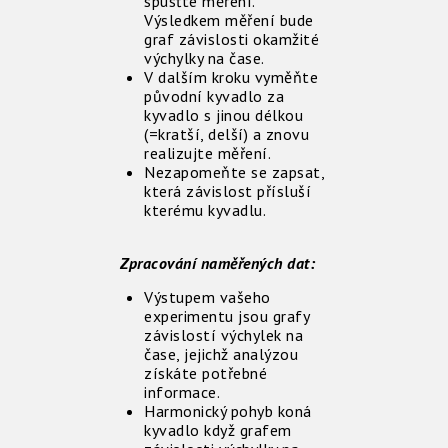
spusťte měření.
Výsledkem měření bude
graf závislosti okamžité
výchylky na čase.
V dalším kroku vyměňte
původní kyvadlo za
kyvadlo s jinou délkou
(=kratší, delší) a znovu
realizujte měření.
Nezapomeňte se zapsat,
která závislost přísluší
kterému kyvadlu.
Zpracování naměřených dat:
Výstupem vašeho
experimentu jsou grafy
závislostí výchylek na
čase, jejichž analýzou
získáte potřebné
informace.
Harmonický pohyb koná
kyvadlo když grafem