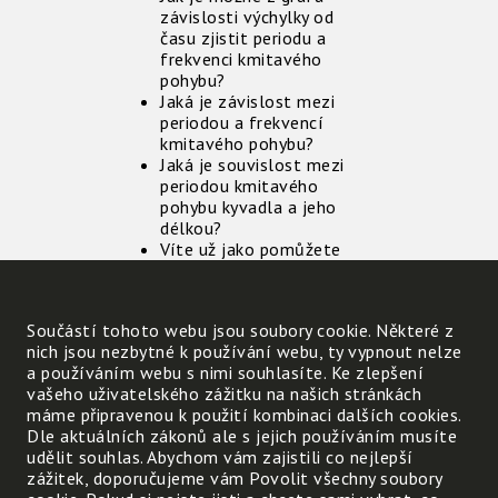
závislosti výchylky od
času zjistit periodu a
frekvenci kmitavého
pohybu?
Jaká je závislost mezi
periodou a frekvencí
kmitavého pohybu?
Jaká je souvislost mezi
periodou kmitavého
pohybu kyvadla a jeho
délkou?
Víte už jako pomůžete
starému otci opravit
hodiny?
Součástí tohoto webu jsou soubory cookie. Některé z
Úkol:
nich jsou nezbytné k používání webu, ty vypnout nelze
a používáním webu s nimi souhlasíte. Ke zlepšení
Jak se změní chod
vašeho uživatelského zážitku na našich stránkách
kyvadlových hodin ve
máme připravenou k použití kombinaci dalších cookies.
srovnání s chladnými
Dle aktuálních zákonů ale s jejich používáním musíte
zimními dny, když přijdou
udělit souhlas. Abychom vám zajistili co nejlepší
horké letní dny? Hodiny
zážitek, doporučujeme vám Povolit všechny soubory
jsou v místnosti bez