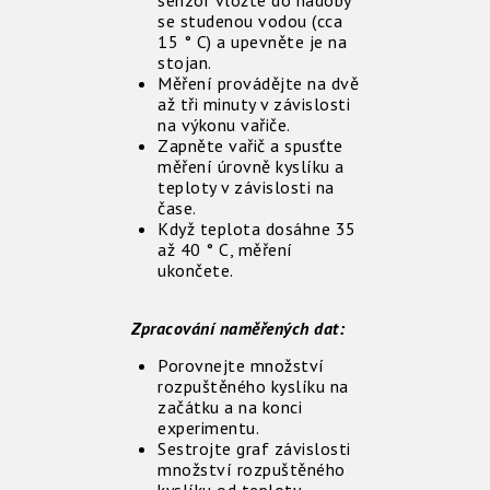
senzor vložte do nádoby
se studenou vodou (cca
15 ° C) a upevněte je na
stojan.
Měření provádějte na dvě
až tři minuty v závislosti
na výkonu vařiče.
Zapněte vařič a spusťte
měření úrovně kyslíku a
teploty v závislosti na
čase.
Když teplota dosáhne 35
až 40 ° C, měření
ukončete.
Zpracování naměřených dat:
Porovnejte množství
rozpuštěného kyslíku na
začátku a na konci
experimentu.
Sestrojte graf závislosti
množství rozpuštěného