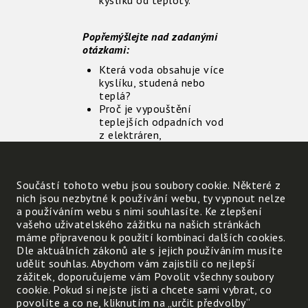
kyslíku od teploty.
Popřemýšlejte nad zadanými
otázkami:
Která voda obsahuje více
kyslíku, studená nebo
teplá?
Proč je vypouštění
teplejších odpadních vod
z elektráren,
průmyslových závodů a
domácností (tzv. Tepelné
znečištění vodních toků)
Součástí tohoto webu jsou soubory cookie. Některé z
nebezpečné pro vodní
nich jsou nezbytné k používání webu, ty vypnout nelze
organismy?
a používáním webu s nimi souhlasíte. Ke zlepšení
Diskutujte své odpovědi
vašeho uživatelského zážitku na našich stránkách
s učitelem.
máme připravenou k použití kombinaci dalších cookies.
Dle aktuálních zákonů ale s jejich používáním musíte
Náměty na další aktivity:
udělit souhlas. Abychom vám zajistili co nejlepší
zážitek, doporučujeme vám Povolit všechny soubory
Pouvažujte nad tím, jak
cookie. Pokud si nejste jisti a chcete sami vybrat, co
by se dalo porovnat
povolíte a co ne, kliknutím na „určit předvolby“