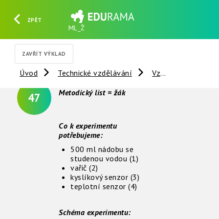
ZPĚT
ML_Ž
HLEDAT
REGISTROVAT
PŘIHLÁSIT SE
ZAVŘÍT VÝKLAD
Úvod
Technické vzdělávání
Vzdálené experimenty
Metodický list = žák
47
Co k experimentu
potřebujeme:
500 ml nádobu se
studenou vodou (1)
vařič (2)
kyslíkový senzor (3)
teplotní senzor (4)
Schéma experimentu: