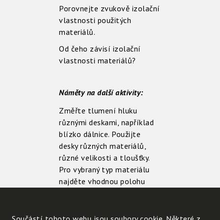
Porovnejte zvukově izolační
vlastnosti použitých
materiálů.
Od čeho závisí izolační
vlastnosti materiálů?
Náměty na další aktivity:
Změřte tlumení hluku
různými deskami, například
blízko dálnice. Použijte
desky různých materiálů,
různé velikosti a tloušťky.
Pro vybraný typ materiálu
najděte vhodnou polohu
mezi zdrojem hluku a
senzorem.
Součástí tohoto webu jsou soubory cookie. Některé z