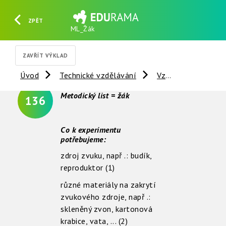
ZPĚT
ML_Žák
HLEDAT
REGISTROVAT
PŘIHLÁSIT SE
ZAVŘÍT VÝKLAD
Úvod
Technické vzdělávání
Vzdálené experimenty
Metodický list = žák
136
Co k experimentu
potřebujeme:
zdroj zvuku, např .: budík,
reproduktor (1)
různé materiály na zakrytí
zvukového zdroje, např .:
skleněný zvon, kartonová
krabice, vata, ... (2)