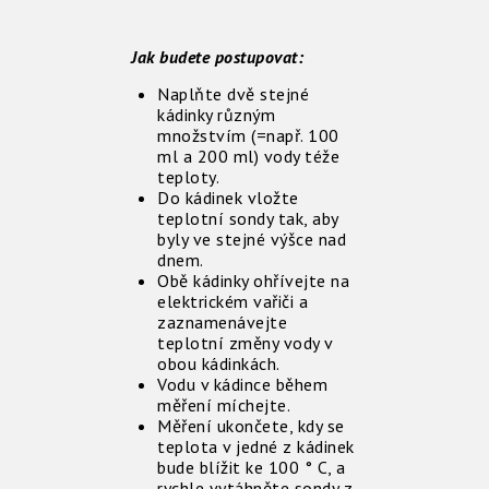
Jak budete postupovat:
Naplňte dvě stejné
kádinky různým
množstvím (=např. 100
ml a 200 ml) vody téže
teploty.
Do kádinek vložte
teplotní sondy tak, aby
byly ve stejné výšce nad
dnem.
Obě kádinky ohřívejte na
elektrickém vařiči a
zaznamenávejte
teplotní změny vody v
obou kádinkách.
Vodu v kádince během
měření míchejte.
Měření ukončete, kdy se
teplota v jedné z kádinek
bude blížit ke 100 ° C, a
rychle vytáhněte sondy z