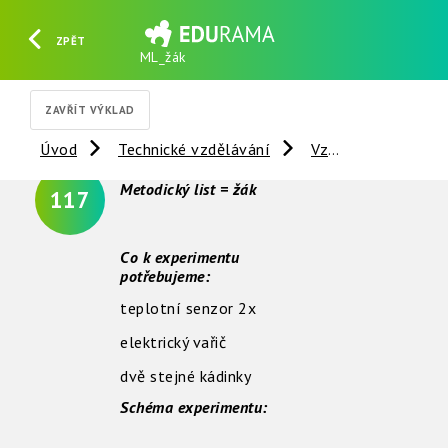
ZPĚT
ML_žák
HLEDAT
REGISTROVAT
PŘIHLÁSIT SE
ZAVŘÍT VÝKLAD
Úvod
Technické vzdělávání
Vzdálené experimenty
Metodický list = žák
117
Co k experimentu
potřebujeme:
teplotní senzor 2x
elektrický vařič
dvě stejné kádinky
Schéma experimentu: