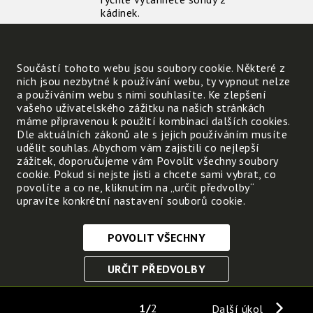
kádinek.
Zpracování naměřených dat:
Součástí tohoto webu jsou soubory cookie. Některé z
Porovnejte rychlost,
nich jsou nezbytné k používání webu, ty vypnout nelze
jakou se měnila teplota
a používáním webu s nimi souhlasíte. Ke zlepšení
vody v jednotlivých
vašeho uživatelského zážitku na našich stránkách
kádince.
máme připravenou k použití kombinaci dalších cookies.
Jaký závěr můžeme
Dle aktuálních zákonů ale s jejich používáním musíte
udělat ze získaných
udělit souhlas. Abychom vám zajistili co nejlepší
výsledků?
zážitek, doporučujeme vám Povolit všechny soubory
cookie. Pokud si nejste jisti a chcete sami vybrat, co
povolíte a co ne, kliknutím na „určit předvolby“
Popřemýšlejte nad zadanými
upravíte konkrétní nastavení souborů cookie.
otázkami:
Uměli byste vypočítat,
jaké teplo přijala voda v
POVOLIT VŠECHNY
obou kádinká
Nezbytně nutné cookies
URČIT PŘEDVOLBY
Tyto soubory cookie jsou nezbytné, abyste se mohli
pohybovat po webových stránkách a využívat jejich
ULOŽIT NEZBYTNÉ
funkce. Bez těchto cookies by webové stránky
1
2
Další úkol