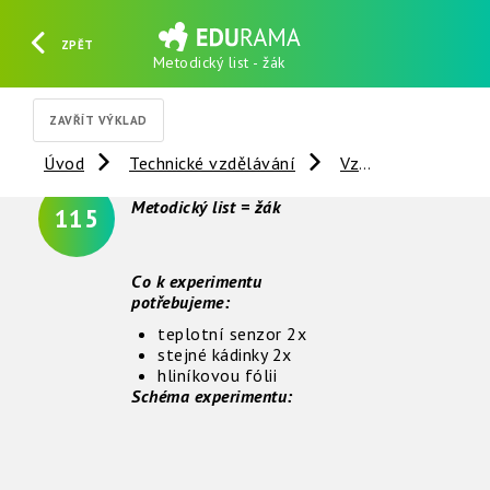
ZPĚT
Metodický list - žák
HLEDAT
REGISTROVAT
PŘIHLÁSIT SE
ZAVŘÍT VÝKLAD
Úvod
Technické vzdělávání
Vzdálené experimenty
Metodický list = žák
115
Co k experimentu
potřebujeme:
teplotní senzor 2x
stejné kádinky 2x
hliníkovou fólii
Schéma experimentu: