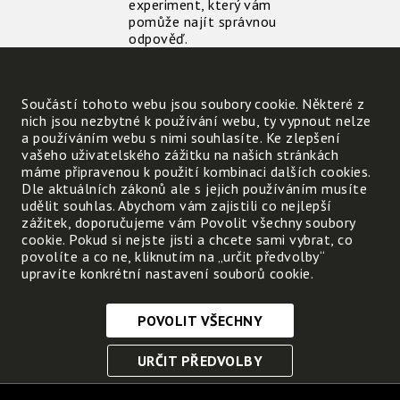
experiment, který vám
pomůže najít správnou
odpověď.
Obalte kádinku s horkou
vodou hliníkovou fólií.
"Oblek" z fólie by měl
Součástí tohoto webu jsou soubory cookie. Některé z
zvýšit rychlost
nich jsou nezbytné k používání webu, ty vypnout nelze
ochlazování.
a používáním webu s nimi souhlasíte. Ke zlepšení
vašeho uživatelského zážitku na našich stránkách
Otázky a úkoly:
máme připravenou k použití kombinaci dalších cookies.
Dle aktuálních zákonů ale s jejich používáním musíte
Proč mají polární lišky
udělit souhlas. Abychom vám zajistili co nejlepší
mnohem menší boltce
zážitek, doporučujeme vám Povolit všechny soubory
než lišky, které žijí v
cookie. Pokud si nejste jisti a chcete sami vybrat, co
teplejších podnebných
povolíte a co ne, kliknutím na „určit předvolby“
pásmech?
upravíte konkrétní nastavení souborů cookie.
V horku nám zčervená
obličej. Jakou to má
příčinu?
POVOLIT VŠECHNY
Nezbytně nutné cookies
URČIT PŘEDVOLBY
Tyto soubory cookie jsou nezbytné, abyste se mohli
pohybovat po webových stránkách a využívat jejich