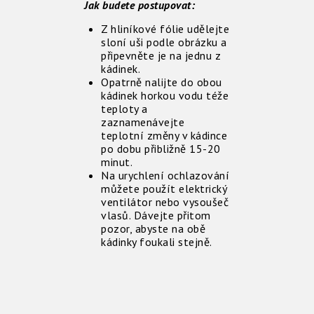
Jak budete postupovat:
Z hliníkové fólie udělejte
sloní uši podle obrázku a
připevněte je na jednu z
kádinek.
Opatrně nalijte do obou
kádinek horkou vodu téže
teploty a
zaznamenávejte
teplotní změny v kádince
po dobu přibližně 15-20
minut.
Na urychlení ochlazování
můžete použít elektrický
ventilátor nebo vysoušeč
vlasů. Dávejte přitom
pozor, abyste na obě
kádinky foukali stejně.