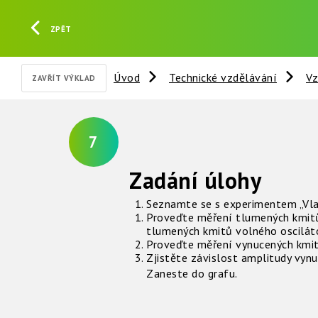
ZPĚT
Úvod
Technické vzdělávání
Vz
ZAVŘÍT VÝKLAD
7
Zadání úlohy
Seznamte se s experimentem „Vlas
Proveďte měření tlumených kmitů 
tlumených kmitů volného osciláto
Proveďte měření vynucených kmitů
Zjistěte závislost amplitudy vyn
Zaneste do grafu.