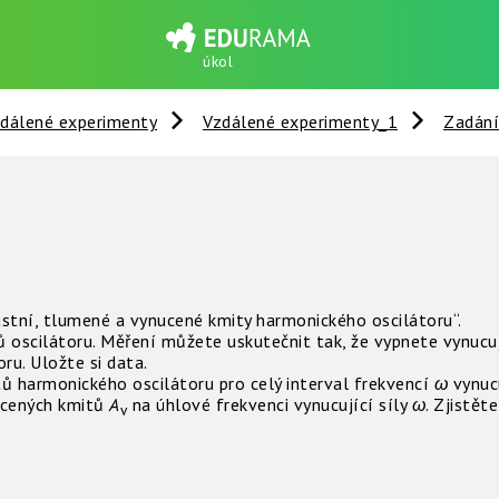
úkol
dálené experimenty
Vzdálené experimenty_1
Zadání
tní, tlumené a vynucené kmity harmonického oscilátoru“.
oscilátoru. Měření můžete uskutečnit tak, že vypnete vynucují
ru. Uložte si data.
 harmonického oscilátoru pro celý interval frekvencí
ω
vynucu
ucených kmitů
A
na úhlové frekvenci vynucující síly
ω
. Zjistět
v