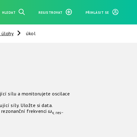
HLEDAT
REGISTROVAT
PŘIHLÁSIT SE
 úlohy
úkol
cí sílu a monitorujete oscilace
jící síly. Uložte si data.
e rezonanční frekvenci
ω
.
.
v, res