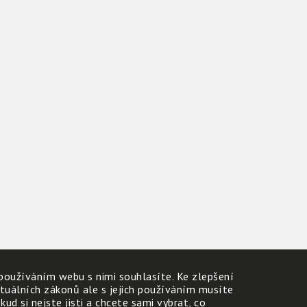
používáním webu s nimi souhlasíte. Ke zlepšení
ktuálních zákonů ale s jejich používáním musíte
d si nejste jisti a chcete sami vybrat, co