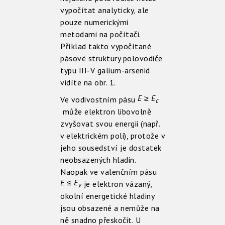
vypočítat analyticky, ale
pouze numerickými
metodami na počítači.
Příklad takto vypočítané
pásové struktury polovodiče
typu III-V galium-arsenid
vidíte na obr. 1.
E ≥ E
Ve vodivostním pásu
c
může elektron libovolně
zvyšovat svou energii (např.
v elektrickém poli), protože v
jeho sousedství je dostatek
neobsazených hladin.
Naopak ve valenčním pásu
E ≤ E
je elektron vázaný,
v
okolní energetické hladiny
jsou obsazené a nemůže na
ně snadno přeskočit. U