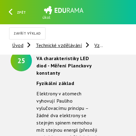
ZPĚT
úkol
HLEDAT
REGISTROVAT
PŘIHLÁSIT SE
ZAVŘÍT VÝKLAD
Úvod
Technické vzdělávání
Vzdálené experimenty
VA charakteristiky LED
25
diod - Měření Planckovy
konstanty
Fyzikální základ
Elektrony v atomech
vyhovují Pauliho
vylučovacímu principu –
žádné dva elektrony se
stejným spinem nemohou
mít stejnou energii (přesněji