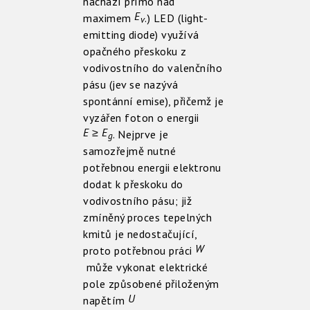
nachází přímo nad
E
maximem
.) LED (light-
v
emitting diode) využívá
opačného přeskoku z
vodivostního do valenčního
pásu (jev se nazývá
spontánní emise), přičemž je
vyzářen foton o energii
E ≥ E
. Nejprve je
g
samozřejmě nutné
potřebnou energii elektronu
dodat k přeskoku do
vodivostního pásu; již
zmíněný proces tepelných
kmitů je nedostačující,
W
proto potřebnou práci
může vykonat elektrické
pole způsobené přiloženým
U
napětím