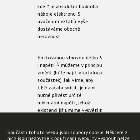
e
kde
je absolutní hodnota
náboje elektronu. S
uvážením vztahů výše
dostáváme obecně
nerovnost
Emitovanou vlnovou délku λ
U
i napětí
můžeme v principu
změřit (hůře najít v katalogu
součástek). Jak víme, aby
LED začala svítit, je na ni
nutné přivést určité
minimální napětí, jehož
existenci již umíme vysvětlit
rovností (1). V
idealizovaném případě
Součástí tohoto webu jsou soubory cookie. Některé z
můžeme předpokládat, že
nich jsou nezbytné k používání webu, ty vypnout nelze
U