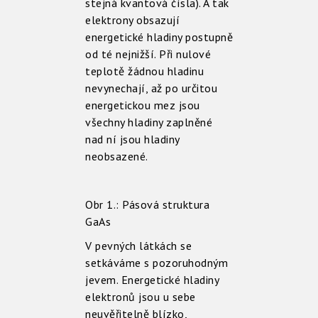
stejná kvantová čísla). A tak
elektrony obsazují
energetické hladiny postupně
od té nejnižší. Při nulové
teplotě žádnou hladinu
nevynechají, až po určitou
energetickou mez jsou
všechny hladiny zaplněné
nad ní jsou hladiny
neobsazené.
Obr 1.: Pásová struktura
GaAs
V pevných látkách se
setkáváme s pozoruhodným
jevem. Energetické hladiny
elektronů jsou u sebe
neuvěřitelně blízko,