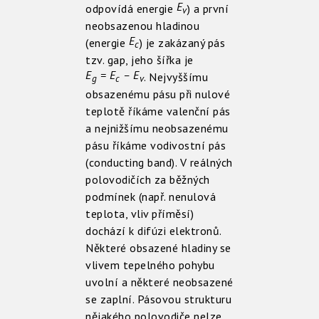
E
odpovídá energie
) a první
v
neobsazenou hladinou
E
(energie
) je zakázaný pás
c
tzv. gap, jeho šířka je
E
= E
– E
. Nejvyššímu
g
c
v
obsazenému pásu při nulové
teplotě říkáme valenční pás
a nejnižšímu neobsazenému
pásu říkáme vodivostní pás
(conducting band). V reálných
polovodičích za běžných
podmínek (např. nenulová
teplota, vliv příměsí)
dochází k difúzi elektronů.
Některé obsazené hladiny se
vlivem tepelného pohybu
uvolní a některé neobsazené
se zaplní. Pásovou strukturu
nějakého polovodiče nelze