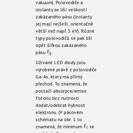
vakuum). Polovodiče a
izolanty se liší velikostí
zakázaného pásu (izolanty
jej mají nejširší, orientačně
větší než např. 5 eV). Různé
typy polovodičů se pak liší
opět šířkou zakázaného
E
pásu
.
g
Užívané LED diody jsou
vyrobené právě z polovodiče
Ga-As, který má přímý
přechod. To znamená, že
postačí absorpce/emise
fotonu bez nutnosti
dodat/odebrat hybnost
elektronu. (V pásovém
schématu na obr. 1 to
E
znamená, že minimum
se
c