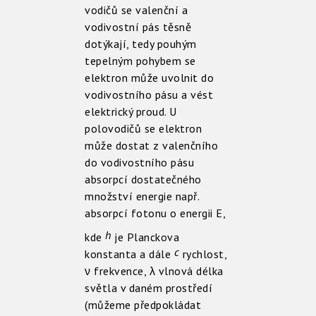
vodičů se valenční a
vodivostní pás těsně
dotýkají, tedy pouhým
tepelným pohybem se
elektron může uvolnit do
vodivostního pásu a vést
elektrický proud. U
polovodičů se elektron
může dostat z valenčního
do vodivostního pásu
absorpcí dostatečného
množství energie např.
absorpcí fotonu o energii E,
h
kde
je Planckova
c
konstanta a dále
rychlost,
ν frekvence, λ vlnová délka
světla v daném prostředí
(můžeme předpokládat