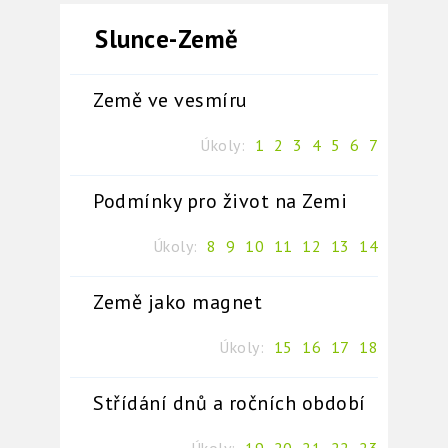
Slunce-Země
Země ve vesmíru
Úkoly:
1
2
3
4
5
6
7
Podmínky pro život na Zemi
Úkoly:
8
9
10
11
12
13
14
Země jako magnet
Úkoly:
15
16
17
18
Střídání dnů a ročních období