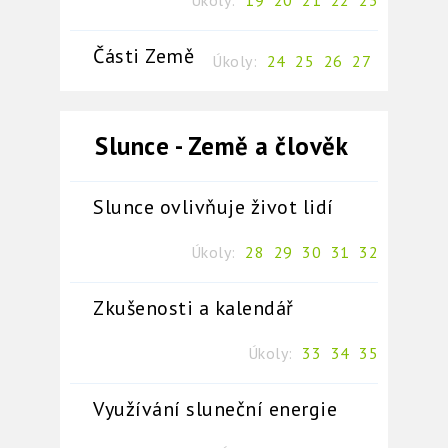
Úkoly:
19
20
21
22
23
Části Země
Úkoly:
24
25
26
27
Slunce - Země a člověk
Slunce ovlivňuje život lidí
Úkoly:
28
29
30
31
32
Zkušenosti a kalendář
Úkoly:
33
34
35
Využívání sluneční energie