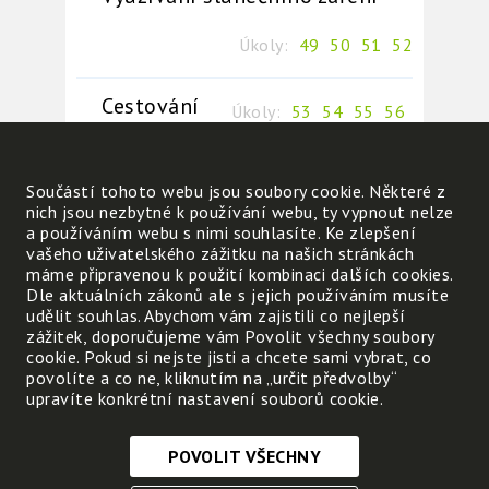
Úkoly:
49
50
51
52
Cestování
Úkoly:
53
54
55
56
Proč se nemůžeme ve vesmíru
Součástí tohoto webu jsou soubory cookie. Některé z
přestěhovat
nich jsou nezbytné k používání webu, ty vypnout nelze
a používáním webu s nimi souhlasíte. Ke zlepšení
vašeho uživatelského zážitku na našich stránkách
Úkoly:
57
máme připravenou k použití kombinaci dalších cookies.
Dle aktuálních zákonů ale s jejich používáním musíte
udělit souhlas. Abychom vám zajistili co nejlepší
zážitek, doporučujeme vám Povolit všechny soubory
cookie. Pokud si nejste jisti a chcete sami vybrat, co
povolíte a co ne, kliknutím na „určit předvolby“
upravíte konkrétní nastavení souborů cookie.
POVOLIT VŠECHNY