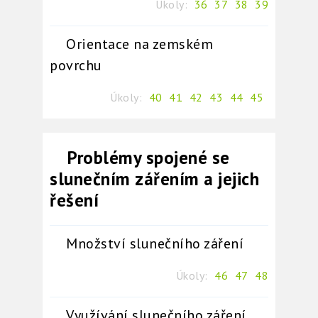
Úkoly:
36
37
38
39
Orientace na zemském
povrchu
Úkoly:
40
41
42
43
44
45
Problémy spojené se
slunečním zářením a jejich
řešení
Množství slunečního záření
Úkoly:
46
47
48
Využívání slunečního záření