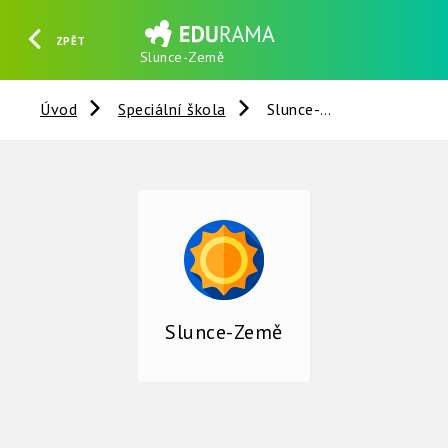
ZPĚT
Slunce-Země
HLEDAT
REGISTROVAT
PŘIHLÁSIT SE
Úvod
Speciální škola
Slunce-Země
Slunce-Země