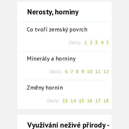
Nerosty, horniny
Co tvoří zemský povrch
Úkoly:
1
2
3
4
5
Minerály a horniny
Úkoly:
6
7
8
9
10
11
12
Změny hornin
Úkoly:
13
14
15
16
17
18
Využívání neživé přírody -