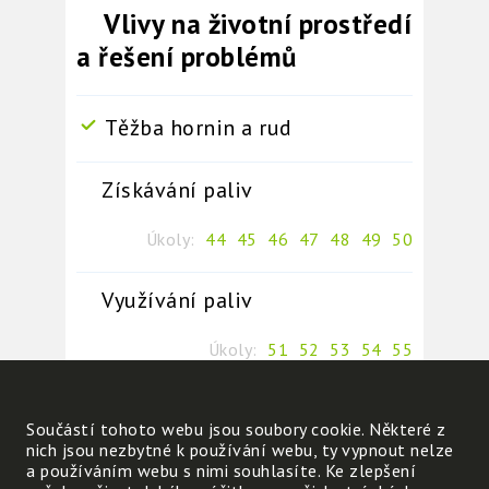
Vlivy na životní prostředí
a řešení problémů
Těžba hornin a rud
Získávání paliv
Úkoly:
44
45
46
47
48
49
50
Využívání paliv
Úkoly:
51
52
53
54
55
Sběrem odpadů šetříme
Součástí tohoto webu jsou soubory cookie. Některé z
prostředí
nich jsou nezbytné k používání webu, ty vypnout nelze
a používáním webu s nimi souhlasíte. Ke zlepšení