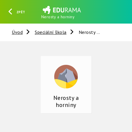
ZPĚT
Nerosty a horniny
HLEDAT
REGISTROVAT
PŘIHLÁSIT SE
Úvod
Speciální škola
Nerosty a horniny
Nerosty a
horniny