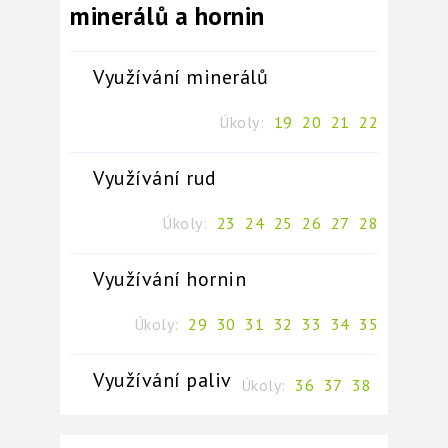
minerálů a hornin
Využívání minerálů
Úkoly:
19
20
21
22
Využívání rud
Úkoly:
23
24
25
26
27
28
Využívání hornin
Úkoly:
29
30
31
32
33
34
35
Využívání paliv
Úkoly:
36
37
38