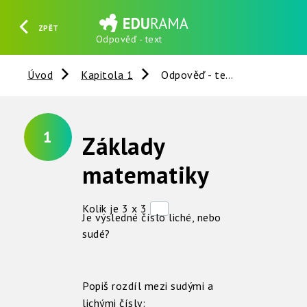
ZPĚT
Odpověď - text
HLEDAT
REGISTROVAT
PŘIHLÁSIT SE
Úvod
Kapitola 1
Odpověď - text
1
Základy
matematiky
Kolik je 3 x 3
Je výsledné číslo liché, nebo
sudé?
Popiš rozdíl mezi sudými a
lichými čísly: