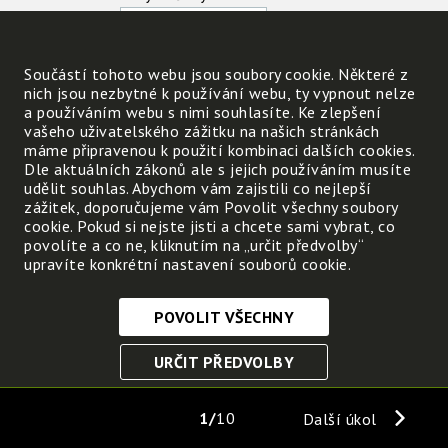
Součástí tohoto webu jsou soubory cookie. Některé z
nich jsou nezbytné k používání webu, ty vypnout nelze
a používáním webu s nimi souhlasíte. Ke zlepšení
vašeho uživatelského zážitku na našich stránkách
máme připravenou k použití kombinaci dalších cookies.
Dle aktuálních zákonů ale s jejich používáním musíte
udělit souhlas. Abychom vám zajistili co nejlepší
zážitek, doporučujeme vám Povolit všechny soubory
cookie. Pokud si nejste jisti a chcete sami vybrat, co
povolíte a co ne, kliknutím na „určit předvolby“
upravíte konkrétní nastavení souborů cookie.
POVOLIT VŠECHNY
Nezbytně nutné cookies
URČIT PŘEDVOLBY
Tyto soubory cookie jsou nezbytné, abyste se mohli
pohybovat po webových stránkách a využívat jejich
ULOŽIT NEZBYTNÉ
funkce. Bez těchto cookies by webové stránky
1
10
Další úkol
nefungovali, proto je nelze vypnout.