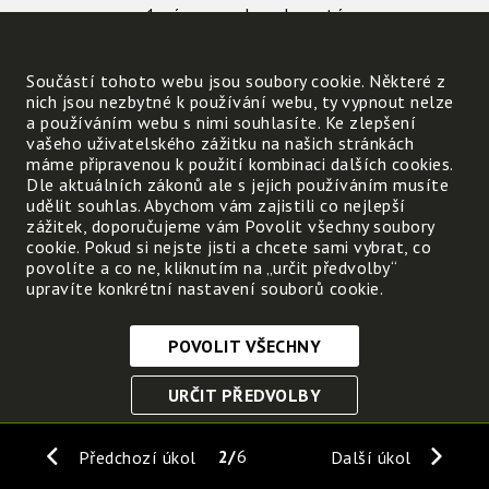
1. písmeno slova karanténa:
5. písmeno slova nemoc :
2. písmeno slova nemoc:
Součástí tohoto webu jsou soubory cookie. Některé z
nich jsou nezbytné k používání webu, ty vypnout nelze
Co člověka chrání před
a používáním webu s nimi souhlasíte. Ke zlepšení
infekcí? Zjisti z tajenky:
vašeho uživatelského zážitku na našich stránkách
máme připravenou k použití kombinaci dalších cookies.
3. a 4. písmeno slova "proč"
Dle aktuálních zákonů ale s jejich používáním musíte
1. slabika slova "koho"
udělit souhlas. Abychom vám zajistili co nejlepší
poslední 2 slabiky slova "ochraňování"
zážitek, doporučujeme vám Povolit všechny soubory
cookie. Pokud si nejste jisti a chcete sami vybrat, co
povolíte a co ne, kliknutím na „určit předvolby“
upravíte konkrétní nastavení souborů cookie.
POVOLIT VŠECHNY
Nezbytně nutné cookies
URČIT PŘEDVOLBY
Tyto soubory cookie jsou nezbytné, abyste se mohli
pohybovat po webových stránkách a využívat jejich
ULOŽIT NEZBYTNÉ
funkce. Bez těchto cookies by webové stránky
2
6
Předchozí úkol
Další úkol
nefungovali, proto je nelze vypnout.