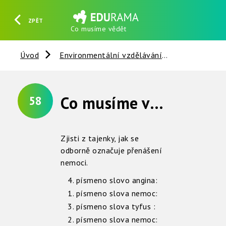
ZPĚT
Co musíme vědět
HLEDAT
REGISTROVAT
PŘIHLÁSIT SE
Úvod
Environmentální vzdělávání
Živočichové
Co musíme vědět
58
Zjisti z tajenky, jak se
odborně označuje přenášení
nemoci.
4. písmeno slovo angina:
1. písmeno slova nemoc:
3. písmeno slova tyfus :
2. písmeno slova nemoc: