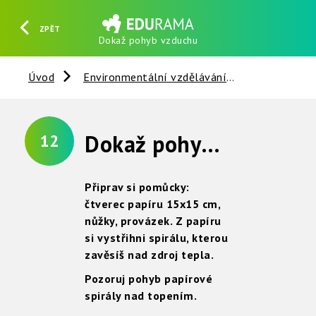
ZPĚT
Dokaž pohyb vzduchu
HLEDAT
REGISTROVAT
PŘIHLÁSIT SE
Úvod
Environmentální vzdělávání
Vzduch
Dokaž pohyb vzduchu
12
Připrav si pomůcky:
čtverec papíru 15x15 cm,
nůžky, provázek.
Z papíru
si vystřihni spirálu, kterou
zavěsíš nad zdroj tepla.
Pozoruj pohyb papírové
spirály nad topením.