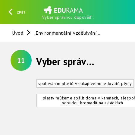
ZPĚT
Vyber správnou dopověď :
HLEDAT
REGISTROVAT
PŘIHLÁSIT SE
Úvod
Environmentální vzdělávání
Vzduch
Vyber správnou odpověď :
11
spalováním plastů vznikají velmi jedovaté plyny
plasty můžeme spálit doma v kamnech, alespo
nebudou hromadit na skládkách