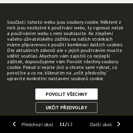
Součástí tohoto webu jsou soubory cookie. Některé z
nich jsou nezbytné k používání webu, ty vypnout nelze
a používáním webu s nimi souhlasíte. Ke zlepšení
vašeho uživatelského zážitku na našich stránkách
máme připravenou k použití kombinaci dalších cookies.
Dle aktuálních zákonů ale s jejich používáním musíte
udělit souhlas. Abychom vám zajistili co nejlepší
zážitek, doporučujeme vám Povolit všechny soubory
cookie. Pokud si nejste jisti a chcete sami vybrat, co
povolíte a co ne, kliknutím na „určit předvolby“
upravíte konkrétní nastavení souborů cookie.
POVOLIT VŠECHNY
Nezbytně nutné cookies
URČIT PŘEDVOLBY
Tyto soubory cookie jsou nezbytné, abyste se mohli
pohybovat po webových stránkách a využívat jejich
ULOŽIT NEZBYTNÉ
funkce. Bez těchto cookies by webové stránky
11
12
Předchozí úkol
Další úkol
nefungovali, proto je nelze vypnout.