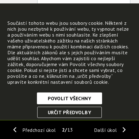
Která podoba vody ve Tvém okolí se Ti nejvíc
Součástí tohoto webu jsou soubory cookie. Některé z
nich jsou nezbytné k používání webu, ty vypnout nelze
A proč?
a používáním webu s nimi souhlasíte. Ke zlepšení
vašeho uživatelského zážitku na našich stránkách
máme připravenou k použití kombinaci dalších cookies.
Dle aktuálních zákonů ale s jejich používáním musíte
udělit souhlas. Abychom vám zajistili co nejlepší
zážitek, doporučujeme vám Povolit všechny soubory
cookie. Pokud si nejste jisti a chcete sami vybrat, co
povolíte a co ne, kliknutím na „určit předvolby“
upravíte konkrétní nastavení souborů cookie.
POVOLIT VŠECHNY
Nezbytně nutné cookies
URČIT PŘEDVOLBY
Tyto soubory cookie jsou nezbytné, abyste se mohli
pohybovat po webových stránkách a využívat jejich
ULOŽIT NEZBYTNÉ
funkce. Bez těchto cookies by webové stránky
2
13
Předchozí úkol
Další úkol
nefungovali, proto je nelze vypnout.