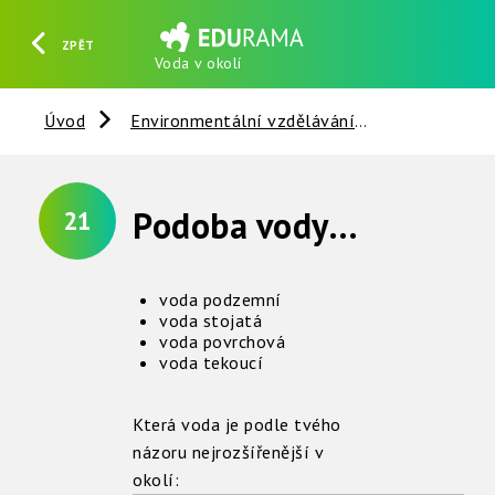
ZPĚT
Voda v okolí
HLEDAT
REGISTROVAT
PŘIHLÁSIT SE
Úvod
Environmentální vzdělávání
Voda
V
Podoba vody v tvém okolí
21
voda podzemní
voda stojatá
voda povrchová
voda
tekoucí
Která voda je podle tvého
názoru nejrozšířenější v
okolí: