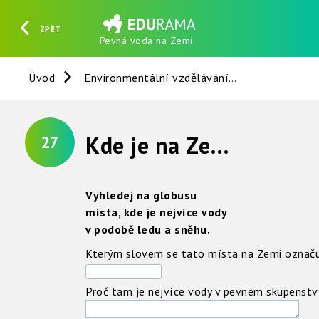
ZPĚT
Pevná voda na Zemi
HLEDAT
REGISTROVAT
PŘIHLÁSIT SE
Úvod
Environmentální vzdělávání
Voda
V
Kde je na Zemi nejvíce vody v pevném skupenství ?
27
Vyhledej na globusu
místa, kde je nejvíce vody
v podobě ledu a sněhu.
Kterým slovem se tato místa na Zemi označu
Proč tam je nejvíce vody v pevném skupenstv