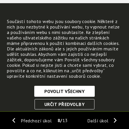
Součástí tohoto webu jsou soubory cookie. Některé z
nich jsou nezbytné k používání webu, ty vypnout nelze
a používáním webu s nimi souhlasíte. Ke zlepšení
vašeho uživatelského zážitku na našich stránkách
máme připravenou k použití kombinaci dalších cookies.
Dle aktuálních zákonů ale s jejich používáním musíte
udělit souhlas. Abychom vám zajistili co nejlepší
zážitek, doporučujeme vám Povolit všechny soubory
cookie. Pokud si nejste jisti a chcete sami vybrat, co
povolíte a co ne, kliknutím na „určit předvolby“
upravíte konkrétní nastavení souborů cookie.
POVOLIT VŠECHNY
Nezbytně nutné cookies
URČIT PŘEDVOLBY
Tyto soubory cookie jsou nezbytné, abyste se mohli
pohybovat po webových stránkách a využívat jejich
ULOŽIT NEZBYTNÉ
funkce. Bez těchto cookies by webové stránky
8
13
Předchozí úkol
Další úkol
nefungovali, proto je nelze vypnout.