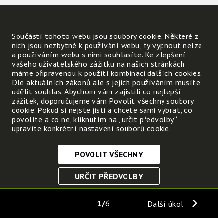
Změnila se hromádka písku?
Součástí tohoto webu jsou soubory cookie. Některé z
Změnil se svažitý povrch půdy s rostlinami?
nich jsou nezbytné k používání webu, ty vypnout nelze
a používáním webu s nimi souhlasíte. Ke zlepšení
vašeho uživatelského zážitku na našich stránkách
Vyvoď závěr:
máme připravenou k použití kombinaci dalších cookies.
Dle aktuálních zákonů ale s jejich používáním musíte
udělit souhlas. Abychom vám zajistili co nejlepší
zážitek, doporučujeme vám Povolit všechny soubory
cookie. Pokud si nejste jisti a chcete sami vybrat, co
povolíte a co ne, kliknutím na „určit předvolby“
upravíte konkrétní nastavení souborů cookie.
POVOLIT VŠECHNY
Nezbytně nutné cookies
URČIT PŘEDVOLBY
Tyto soubory cookie jsou nezbytné, abyste se mohli
pohybovat po webových stránkách a využívat jejich
ULOŽIT NEZBYTNÉ
funkce. Bez těchto cookies by webové stránky
1
6
Další úkol
nefungovali, proto je nelze vypnout.