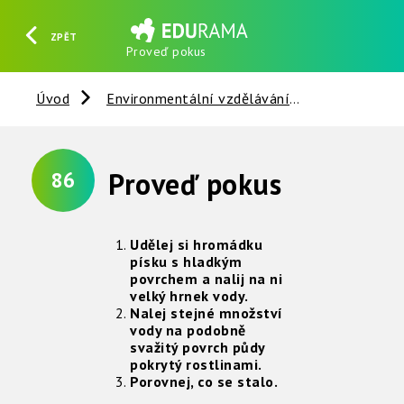
ZPĚT
Proveď pokus
HLEDAT
REGISTROVAT
PŘIHLÁSIT SE
Úvod
Environmentální vzdělávání
Voda
N
Proveď pokus
86
Udělej si hromádku
písku s hladkým
povrchem a nalij na ni
velký hrnek vody.
Nalej stejné množství
vody na podobně
svažitý povrch půdy
pokrytý rostlinami.
Porovnej, co se stalo.