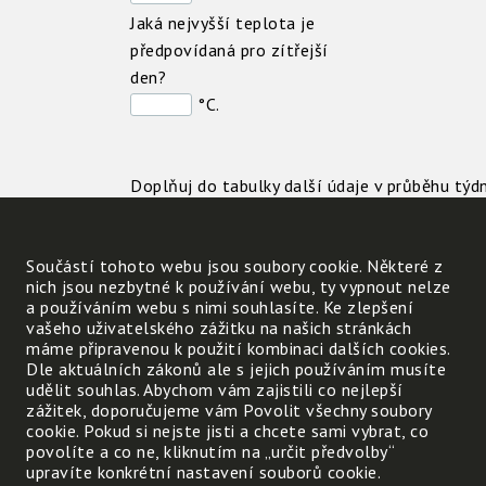
Jaká nejvyšší teplota je
předpovídaná pro zítřejší
den?
°C.
Doplňuj do tabulky další údaje v průběhu týdn
datum
Součástí tohoto webu jsou soubory cookie. Některé z
nich jsou nezbytné k používání webu, ty vypnout nelze
nejvyšší
a používáním webu s nimi souhlasíte. Ke zlepšení
teplota
vašeho uživatelského zážitku na našich stránkách
máme připravenou k použití kombinaci dalších cookies.
nejnižší
Dle aktuálních zákonů ale s jejich používáním musíte
teplota
udělit souhlas. Abychom vám zajistili co nejlepší
zážitek, doporučujeme vám Povolit všechny soubory
cookie. Pokud si nejste jisti a chcete sami vybrat, co
Jak se měnila teplota v průběhu týdne (ve°C)
povolíte a co ne, kliknutím na „určit předvolby“
upravíte konkrétní nastavení souborů cookie.
Nejnižší teplota