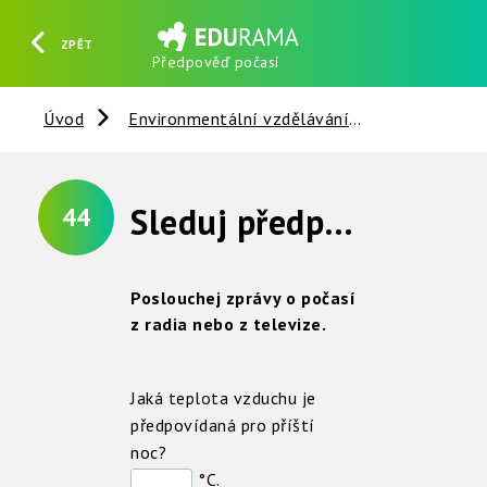
ZPĚT
Předpověď počasí
HLEDAT
REGISTROVAT
PŘIHLÁSIT SE
Úvod
Environmentální vzdělávání
Věci kolem 
Sleduj předpověď počasí
44
Poslouchej zprávy o počasí
z radia nebo z televize.
Jaká teplota vzduchu je
předpovídaná pro příští
noc?
°C.