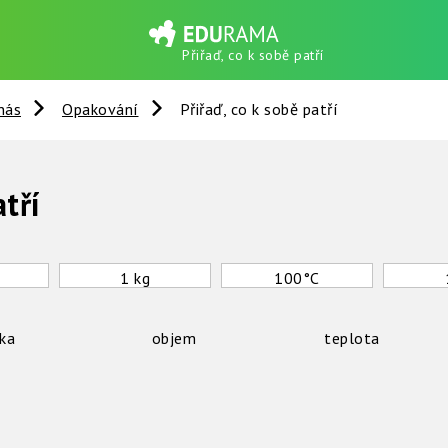
Přiřaď, co k sobě patří
nás
Opakování
Přiřaď, co k sobě patří
atří
1 kg
100°C
ka
objem
teplota