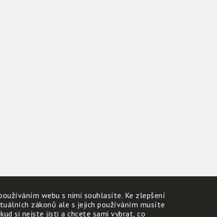
používáním webu s nimi souhlasíte. Ke zlepšení
ktuálních zákonů ale s jejich používáním musíte
d si nejste jisti a chcete sami vybrat, co