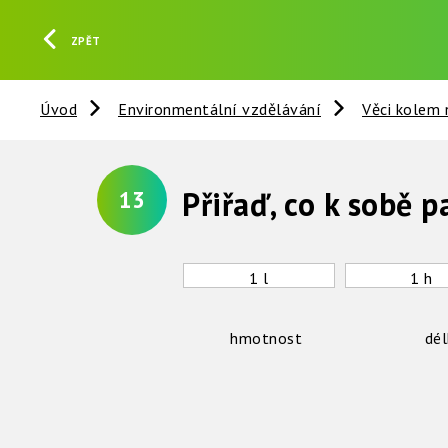
ZPĚT
Úvod
Environmentální vzdělávání
Věci kolem 
Přiřaď, co k sobě p
13
1 l
1 h
hmotnost
dél