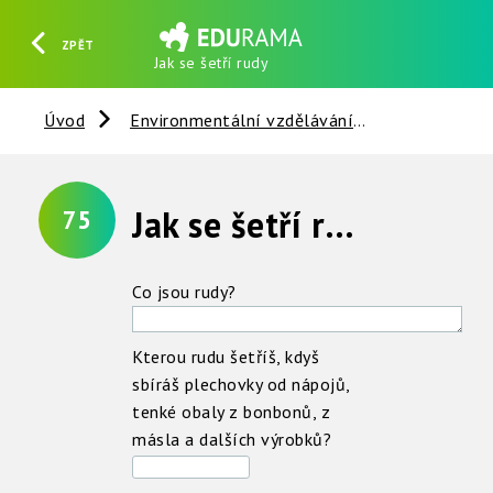
ZPĚT
Jak se šetří rudy
HLEDAT
REGISTROVAT
PŘIHLÁSIT SE
Úvod
Environmentální vzdělávání
Nerosty, ho
Jak se šetří rudy ?
75
Co jsou rudy?
Kterou rudu šetříš, kdyš
sbíráš plechovky od nápojů,
tenké obaly z bonbonů, z
másla a dalších výrobků?