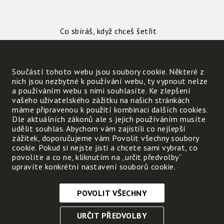
Co sbíráš, když chceš šetřit
železné rudy?
Součástí tohoto webu jsou soubory cookie. Některé z
Uveď příklady:
nich jsou nezbytné k používání webu, ty vypnout nelze
a používáním webu s nimi souhlasíte. Ke zlepšení
vašeho uživatelského zážitku na našich stránkách
máme připravenou k použití kombinaci dalších cookies.
Dle aktuálních zákonů ale s jejich používáním musíte
udělit souhlas. Abychom vám zajistili co nejlepší
Co sbíráš, když chceš šetřit měděnou rudu?
zážitek, doporučujeme vám Povolit všechny soubory
cookie. Pokud si nejste jisti a chcete sami vybrat, co
povolíte a co ne, kliknutím na „určit předvolby“
Jak se u vás sbírají kovy?
upravíte konkrétní nastavení souborů cookie.
Kde je nejbližší sběrný dvůr?
POVOLIT VŠECHNY
Nezbytně nutné cookies
URČIT PŘEDVOLBY
Tyto soubory cookie jsou nezbytné, abyste se mohli