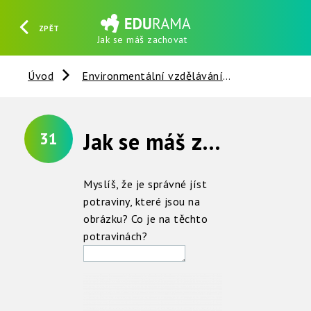
ZPĚT
Jak se máš zachovat
HLEDAT
REGISTROVAT
PŘIHLÁSIT SE
Úvod
Environmentální vzdělávání
Houby a bak
Jak se máš zachovat
31
Myslíš, že je správné jíst
potraviny, které jsou na
obrázku? Co je na těchto
potravinách?