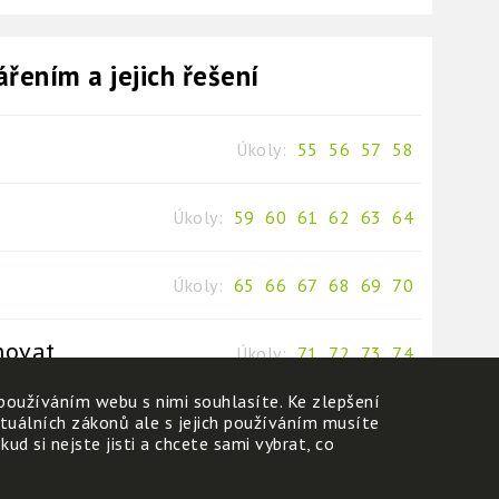
řením a jejich řešení
Úkoly:
55
56
57
58
Úkoly:
59
60
61
62
63
64
Úkoly:
65
66
67
68
69
70
hovat
Úkoly:
71
72
73
74
používáním webu s nimi souhlasíte. Ke zlepšení
ktuálních zákonů ale s jejich používáním musíte
d si nejste jisti a chcete sami vybrat, co