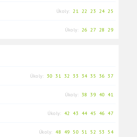
Úkoly:
21
22
23
24
25
Úkoly:
26
27
28
29
Úkoly:
30
31
32
33
34
35
36
37
Úkoly:
38
39
40
41
Úkoly:
42
43
44
45
46
47
Úkoly:
48
49
50
51
52
53
54