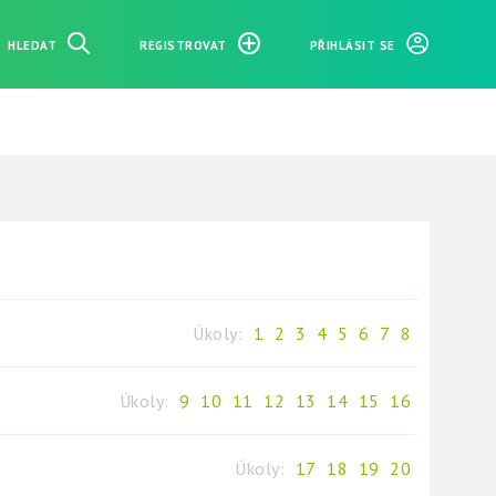
HLEDAT
REGISTROVAT
PŘIHLÁSIT SE
Úkoly:
1
2
3
4
5
6
7
8
Úkoly:
9
10
11
12
13
14
15
16
Úkoly:
17
18
19
20