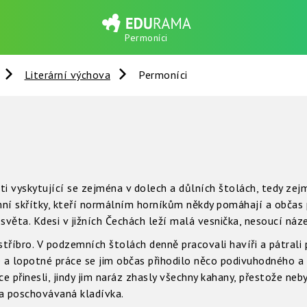
Permoníci
Literární výchova
Permoníci
i vyskytující se zejména v dolech a důlních štolách, tedy zej
ní skřítky, kteří normálním horníkům někdy pomáhají a občas p
světa. Kdesi v jižních Čechách leží malá vesnička, nesoucí náz
e stříbro. V podzemních štolách denně pracovali havíři a pátra
a lopotné práce se jim občas přihodilo něco podivuhodného a 
ce přinesli, jindy jim naráz zhasly všechny kahany, přestože neb
 a poschovávaná kladívka.