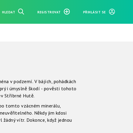
HLEDAT
REGISTROVAT
PŘIHLÁSIT SE
ména v podzemí. V bájích, pohádkách
rý i úmyslně škodí - pověsti tohoto
ev Stříbrné Hutě.
li po tomto vzácném minerálu,
neuvěřitelného. Někdy jim kdosi
yl žádný vítr. Dokonce, když jednou