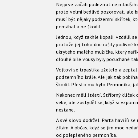
Nejprve začali podezírat nejmladšího 
proto velmi bedlivě pozorovat, ale br
musí být nějaký podzemní skřítek, kter
pomáhal a ne škodil.
Jednou, když takhle kopali, vzdálil s
protože jej toho dne rušily podivné 
ukrytého malého mužíčka, který nařík
dlouhé bílé vousy byly pocuchané tak,
Vojtovi se trpaslíka zželelo a zeptal
podzemního krále. Ale jak tak pobíhal
škodil. Přesto mu bylo Permoníka, jak
Nakonec měli štěstí. Stříbrný klíček 
sebe, ale zastyděl se, když si vzpomn
nestane.
A své slovo dodržel. Parta havířů se
žílám. A občas, když se jim moc nedař
od polepšeného permoníka.