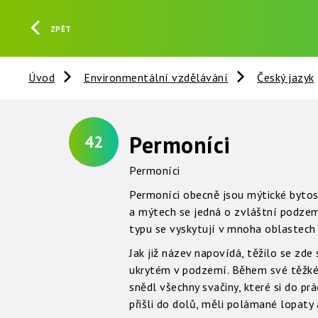
ZPĚT
Úvod
Environmentální vzdělávání
Český jazyk
Permoníci
42
Permoníci
Permoníci obecně jsou mýtické bytost
a mýtech se jedná o zvláštní podzem
typu se vyskytují v mnoha oblastech 
Jak již název napovídá, těžilo se zd
ukrytém v podzemí. Během své těžké 
snědl všechny svačiny, které si do prá
přišli do dolů, měli polámané lopaty