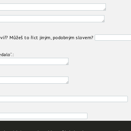
havíř? Můžeš to říct jiným, podobným slovem?
dalo“.: