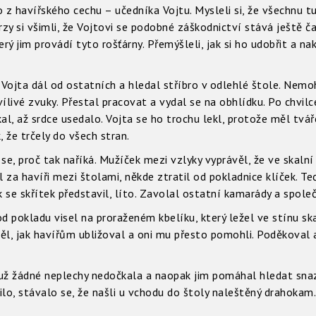
z havířského cechu – učedníka Vojtu. Mysleli si, že všechnu tu
zy si všimli, že Vojtovi se podobné záškodnictví stává ještě ča
ý jim provádí tyto rošťárny. Přemýšleli, jak si ho udobřit a nak
e Vojta dál od ostatních a hledal stříbro v odlehlé štole. Nemo
kvílivé zvuky. Přestal pracovat a vydal se na obhlídku. Po chv
al, až srdce usedalo. Vojta se ho trochu lekl, protože měl tvá
 že trčely do všech stran.
 se, proč tak naříká. Mužíček mezi vzlyky vyprávěl, že ve skalní
 za havíři mezi štolami, někde ztratil od pokladnice klíček. Teď
 se skřítek představil, líto. Zavolal ostatní kamarády a společ
od pokladu visel na proraženém kbelíku, který ležel ve stínu sk
ěl, jak havířům ubližoval a oni mu přesto pomohli. Poděkoval a
 už žádné neplechy nedočkala a naopak jim pomáhal hledat sna
ilo, stávalo se, že našli u vchodu do štoly naleštěný drahokam.