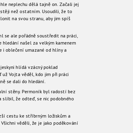
hle neplechu dělá tajně on. Začali jej
stěji než ostatním. Usoudili, že to
lonit na svou stranu, aby jim spíš
hl se ale pořádně soustředit na práci,
ilce hledání našel za velkým kamenem
ře i oblečení umazané od hlíny a
 jeskyni hlídá vzácný poklad
 už Vojta věděl, kdo jim při práci
ně se dali do hledání.
alní stěny. Permoník byl radostí bez
 slíbil, že odteď, se nic podobného
zší cestu ke stříbrným ložiskům a
 Všichni věděli, že je jako poděkování