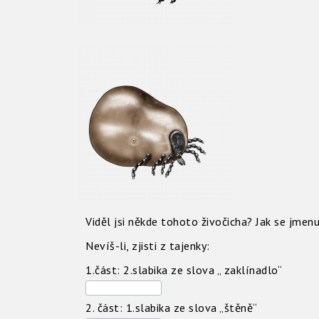
Viděl jsi někde tohoto živočicha? Jak se jmen
Nevíš-li, zjisti z tajenky:
1.část: 2.slabika ze slova „ zaklínadlo“
2. část: 1.slabika ze slova „štěně“