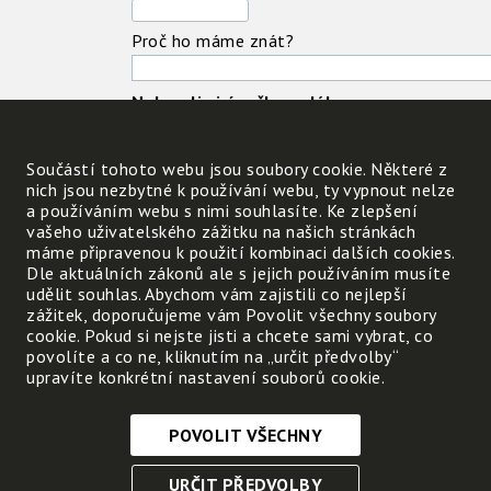
Proč ho máme znát?
Nakresli si úsečku o délce
4 mm. Přibližně tak velké
je klíště.
Součástí tohoto webu jsou soubory cookie. Některé z
nich jsou nezbytné k používání webu, ty vypnout nelze
a používáním webu s nimi souhlasíte. Ke zlepšení
Doplň do vět slova:
vašeho uživatelského zážitku na našich stránkách
máme připravenou k použití kombinaci dalších cookies.
bezobratlý, krev, lékař,
Dle aktuálních zákonů ale s jejich používáním musíte
nemocí, nesnadno, parazit,
udělit souhlas. Abychom vám zajistili co nejlepší
pinzeta, zčervená
zážitek, doporučujeme vám Povolit všechny soubory
cookie. Pokud si nejste jisti a chcete sami vybrat, co
Klíště je
živočich. Je to n
povolíte a co ne, kliknutím na „určit předvolby“
často přenáší původce nebezpečných
upravíte konkrétní nastavení souborů cookie.
co nejblíže k povrchu kůže,
, je správné navštívit
POVOLIT VŠECHNY
Nezbytně nutné cookies
URČIT PŘEDVOLBY