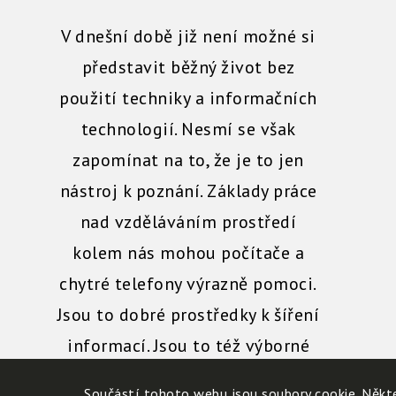
V dnešní době již není možné si
představit běžný život bez
použití techniky a informačních
technologií. Nesmí se však
zapomínat na to, že je to jen
nástroj k poznání. Základy práce
nad vzděláváním prostředí
kolem nás mohou počítače a
chytré telefony výrazně pomoci.
Jsou to dobré prostředky k šíření
informací. Jsou to též výborné
pomůcky pro tvorbu a vyjádření
Součástí tohoto webu jsou soubory cookie. Někte