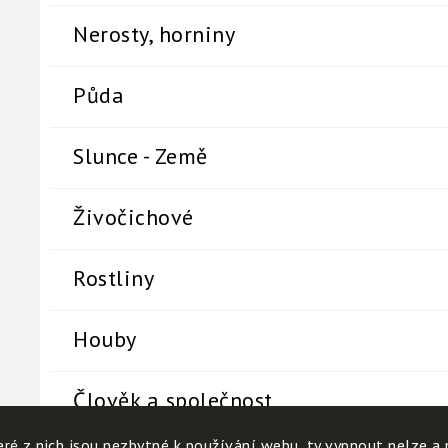
Nerosty, horniny
Půda
Slunce - Země
Živočichové
Rostliny
Houby
Člověk a společnost
ré z nich jsou nezbytné k používání webu, ty vypnout nelze a 