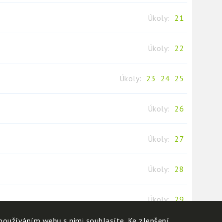
Úkoly:
21
Úkoly:
22
Úkoly:
23
24
25
Úkoly:
26
Úkoly:
27
Úkoly:
28
Úkoly:
29
používáním webu s nimi souhlasíte. Ke zlepšení