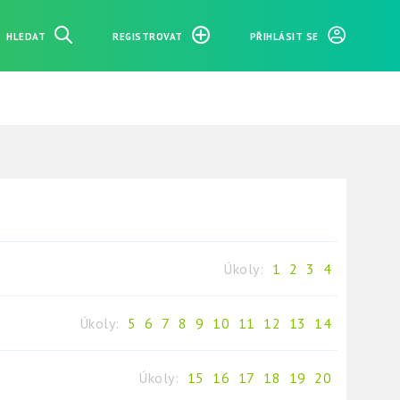
HLEDAT
REGISTROVAT
PŘIHLÁSIT SE
Úkoly:
1
2
3
4
Úkoly:
5
6
7
8
9
10
11
12
13
14
Úkoly:
15
16
17
18
19
20