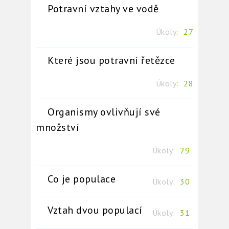
Potravní vztahy ve vodě
Úkoly:
27
Které jsou potravní řetězce
Úkoly:
28
Organismy ovlivňují své
množství
Úkoly:
29
Co je populace
Úkoly:
30
Vztah dvou populací
Úkoly:
31