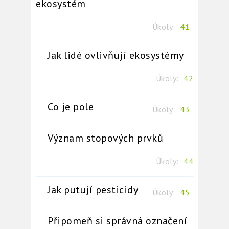
ekosystém
Úkoly:
41
Jak lidé ovlivňují ekosystémy
Úkoly:
42
Co je pole
Úkoly:
43
Význam stopových prvků
Úkoly:
44
Jak putují pesticidy
Úkoly:
45
Připomeň si správná označení