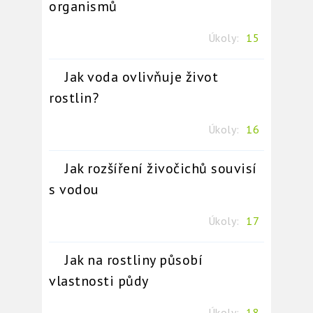
organismů
Úkoly:
15
Jak voda ovlivňuje život
rostlin?
Úkoly:
16
Jak rozšíření živočichů souvisí
s vodou
Úkoly:
17
Jak na rostliny působí
vlastnosti půdy
Úkoly:
18