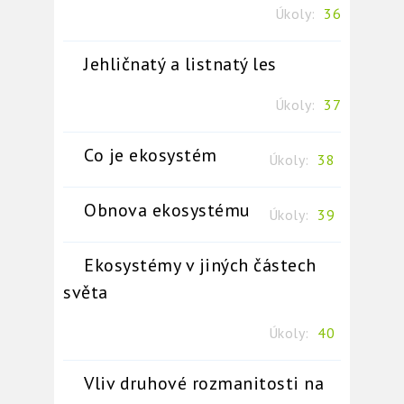
Úkoly:
36
Jehličnatý a listnatý les
Úkoly:
37
Co je ekosystém
Úkoly:
38
Obnova ekosystému
Úkoly:
39
Ekosystémy v jiných částech
světa
Úkoly:
40
Vliv druhové rozmanitosti na