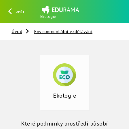
ZPĚT
Ekologie
HLEDAT
REGISTROVAT
PŘIHLÁSIT SE
Úvod
Environmentální vzdělávání
Ekologie
Ekologie
Které podmínky prostředí působí