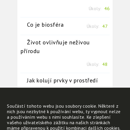
Úkoly:
46
Co je biosféra
Úkoly:
47
Život ovlivňuje neživou
přírodu
Úkoly:
48
Jak kolují prvky v prostředí
Úkoly:
49
Součástí tohoto webu jsou soubory cookie. Některé z
Souvislosti mezi sférami Země
nich jsou nezbytné k používání webu, ty vypnout nelze
a používáním webu s nimi souhlasíte. Ke zlepšení
vašeho uživatelského zážitku na našich stránkách
Úkoly:
50
máme připravenou k použití kombinaci dalších cookies.