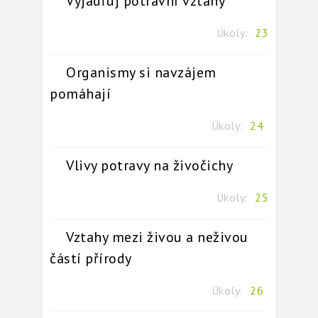
Vyjadřuj potravní vztahy
Úkoly:
23
Organismy si navzájem
pomáhají
Úkoly:
24
Vlivy potravy na živočichy
Úkoly:
25
Vztahy mezi živou a neživou
částí přírody
Úkoly:
26